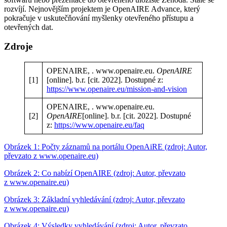
rozvíjí. Nejnovějším projektem je OpenAIRE Advance, který
pokračuje v uskutečňování myšlenky otevřeného přístupu a
otevřených dat.
Zdroje
OPENAIRE, . www.openaire.eu.
OpenAIRE
[1]
[online]. b.r. [cit. 2022]. Dostupné z:
https://www.openaire.eu/mission-and-vision
OPENAIRE, . www.openaire.eu.
[2]
OpenAIRE
[online]. b.r. [cit. 2022]. Dostupné
z:
https://www.openaire.eu/faq
Obrázek 1: Počty záznamů na portálu OpenAiRE (zdroj: Autor,
převzato z www.openaire.eu)
Obrázek 2: Co nabízí OpenAIRE (zdroj: Autor, převzato
z www.openaire.eu)
Obrázek 3: Základní vyhledávání (zdroj: Autor, převzato
z www.openaire.eu)
Obrázek 4: Výsledky vyhledávání (zdroj: Autor, převzato