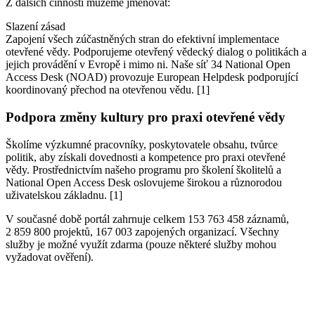
Z dalších činností můžeme jmenovat:
Slazení zásad
Zapojení všech zúčastněných stran do efektivní implementace
otevřené vědy. Podporujeme otevřený vědecký dialog o politikách a
jejich provádění v Evropě i mimo ni. Naše síť 34 National Open
Access Desk (NOAD) provozuje European Helpdesk podporující
koordinovaný přechod na otevřenou vědu. [1]
Podpora změny kultury pro praxi otevřené vědy
Školíme výzkumné pracovníky, poskytovatele obsahu, tvůrce
politik, aby získali dovednosti a kompetence pro praxi otevřené
vědy. Prostřednictvím našeho programu pro školení školitelů a
National Open Access Desk oslovujeme širokou a různorodou
uživatelskou základnu. [1]
V současné době portál zahrnuje celkem 153 763 458 záznamů,
2 859 800 projektů, 167 003 zapojených organizací. Všechny
služby je možné využít zdarma (pouze některé služby mohou
vyžadovat ověření).