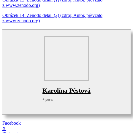
z www.zenodo.org)
Obrázek 14: Zenodo detail (2) (zdroj: Autor, převzato
z www.zenodo.org)
Karolína Pěstová
+ posts
Facebook
X