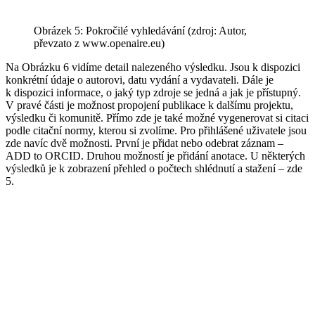
Obrázek 5: Pokročilé vyhledávání (zdroj: Autor,
převzato z www.openaire.eu)
Na Obrázku 6 vidíme detail nalezeného výsledku. Jsou k dispozici
konkrétní údaje o autorovi, datu vydání a vydavateli. Dále je
k dispozici informace, o jaký typ zdroje se jedná a jak je přístupný.
V pravé části je možnost propojení publikace k dalšímu projektu,
výsledku či komunitě. Přímo zde je také možné vygenerovat si citaci
podle citační normy, kterou si zvolíme. Pro přihlášené uživatele jsou
zde navíc dvě možnosti. První je přidat nebo odebrat záznam –
ADD to ORCID. Druhou možností je přidání anotace. U některých
výsledků je k zobrazení přehled o počtech shlédnutí a stažení – zde
5.