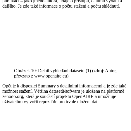
publikací – jako jméno autora, údaje o přístupu, datumu vydaní a
dalšího. Je zde také informace o počtu stažení a počtu shlédnutí.
Obrázek 10: Detail vyhledání datasetu (1) (zdroj: Autor,
převzato z www.openaire.eu)
Opět je k dispozici Summary s detailními informacemi a je zde také
možnost stažení. Většina datasetů/sofwaru je uložena na platformě
zenodo.org, která je součástí projektu OpenAIRE a umožňuje
uživatelům vytvořit repozitáře pro trvalé uložení dat.