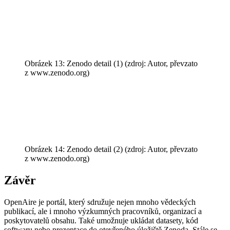
Obrázek 13: Zenodo detail (1) (zdroj: Autor, převzato
z www.zenodo.org)
Obrázek 14: Zenodo detail (2) (zdroj: Autor, převzato
z www.zenodo.org)
Závěr
OpenAire je portál, který sdružuje nejen mnoho vědeckých
publikací, ale i mnoho výzkumných pracovníků, organizací a
poskytovatelů obsahu. Také umožnuje ukládat datasety, kód
softwaru nebo prezentace do otevřeného úložiště Zenoda. Stále se