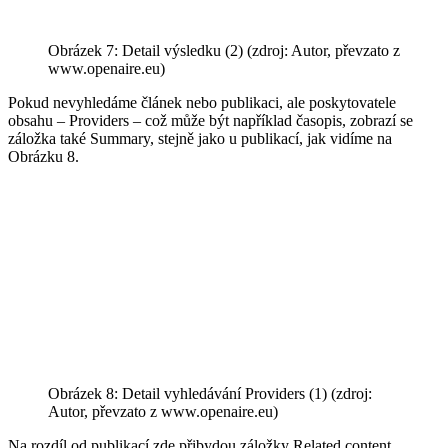
Obrázek 7: Detail výsledku (2) (zdroj: Autor, převzato z
www.openaire.eu)
Pokud nevyhledáme článek nebo publikaci, ale poskytovatele
obsahu – Providers – což může být například časopis, zobrazí se
záložka také Summary, stejně jako u publikací, jak vidíme na
Obrázku 8.
Obrázek 8: Detail vyhledávání Providers (1) (zdroj:
Autor, převzato z www.openaire.eu)
Na rozdíl od publikací zde přibydou záložky Related content