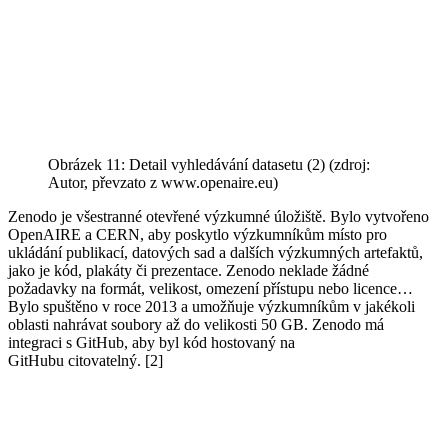
Obrázek 11: Detail vyhledávání datasetu (2) (zdroj:
Autor, převzato z www.openaire.eu)
Zenodo je všestranné otevřené výzkumné úložiště. Bylo vytvořeno
OpenAIRE a CERN, aby poskytlo výzkumníkům místo pro
ukládání publikací, datových sad a dalších výzkumných artefaktů,
jako je kód, plakáty či prezentace. Zenodo neklade žádné
požadavky na formát, velikost, omezení přístupu nebo licence…
Bylo spuštěno v roce 2013 a umožňuje výzkumníkům v jakékoli
oblasti nahrávat soubory až do velikosti 50 GB. Zenodo má
integraci s GitHub, aby byl kód hostovaný na
GitHubu citovatelný. [2]