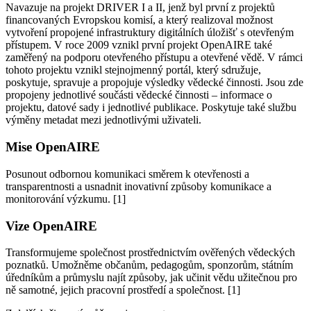
Navazuje na projekt DRIVER I a II, jenž byl první z projektů
financovaných Evropskou komisí, a který realizoval možnost
vytvoření propojené infrastruktury digitálních úložišť s otevřeným
přístupem. V roce 2009 vznikl první projekt OpenAIRE také
zaměřený na podporu otevřeného přístupu a otevřené vědě. V rámci
tohoto projektu vznikl stejnojmenný portál, který sdružuje,
poskytuje, spravuje a propojuje výsledky vědecké činnosti. Jsou zde
propojeny jednotlivé součásti vědecké činnosti – informace o
projektu, datové sady i jednotlivé publikace. Poskytuje také službu
výměny metadat mezi jednotlivými uživateli.
Mise OpenAIRE
Posunout odbornou komunikaci směrem k otevřenosti a
transparentnosti a usnadnit inovativní způsoby komunikace a
monitorování výzkumu. [1]
Vize OpenAIRE
Transformujeme společnost prostřednictvím ověřených vědeckých
poznatků. Umožněme občanům, pedagogům, sponzorům, státním
úředníkům a průmyslu najít způsoby, jak učinit vědu užitečnou pro
ně samotné, jejich pracovní prostředí a společnost. [1]