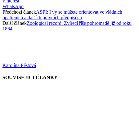
Pinterest
WhatsApp
Předchozí článek
ASPI: I vy se můžete orientovat ve vládních
opatřeních a dalších právních předpisech
Další článek
Zoological record: Zvířecí říše pohromadě již od roku
1864
Karolína Pěstová
SOUVISEJÍCÍ ČLÁNKY