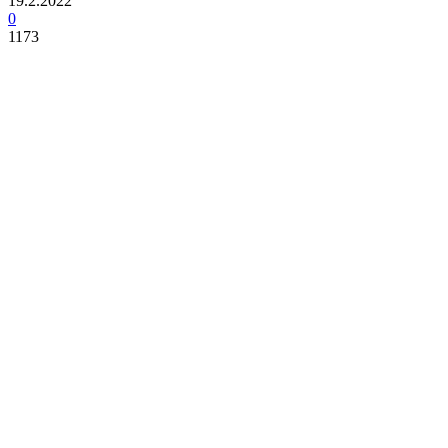
19.2.2022
0
1173