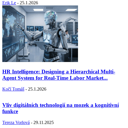
Erik Le
-
25.1.2026
HR Intelligence: Designing a Hierarchical Multi-
Agent System for Real-Time Labor Market...
Kočí Tomáš
-
25.1.2026
Vliv digitálních technologií na mozek a kognitivní
funkce
Tereza Vorlová
-
29.11.2025