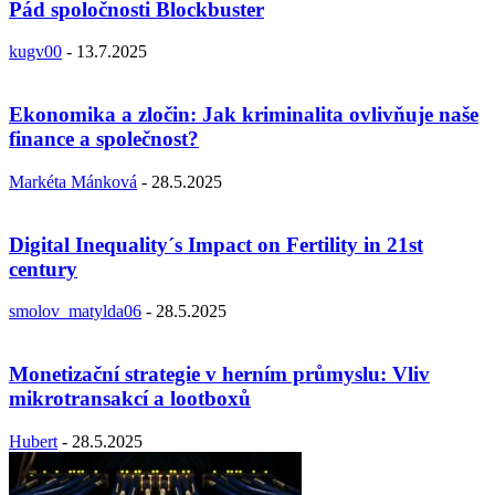
Pád spoločnosti Blockbuster
kugv00
-
13.7.2025
Ekonomika a zločin: Jak kriminalita ovlivňuje naše
finance a společnost?
Markéta Mánková
-
28.5.2025
Digital Inequality´s Impact on Fertility in 21st
century
smolov_matylda06
-
28.5.2025
Monetizační strategie v herním průmyslu: Vliv
mikrotransakcí a lootboxů
Hubert
-
28.5.2025