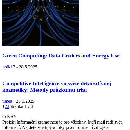
Green Computing: Data Centers and Energy Use
polk17
-
28.5.2025
Competitive Intelligence vo svete dekoratívnej
kozmetiky: Metody průzkumu trhu
timea
-
28.5.2025
1
2
3
Stránka 1 z 3
O NÁS
Projekt Informační gramotnost je pro všechny, kteří mají rádi svět
informací. Najdete zde tipy a triky pro informační zdroje a