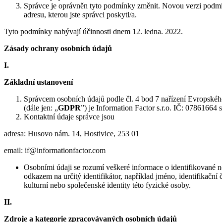
Správce je oprávněn tyto podmínky změnit. Novou verzi podmí
adresu, kterou jste správci poskytl/a.
Tyto podmínky nabývají účinnosti dnem 12. ledna. 2022.
Zásady ochrany osobních údajů
I.
Základní ustanovení
Správcem osobních údajů podle čl. 4 bod 7 nařízení Evropské
(dále jen: „
GDPR
”) je Information Factor s.r.o. IČ: 07861664 
Kontaktní údaje správce jsou
adresa: Husovo nám. 14, Hostivice, 253 01
email: if@informationfactor.com
Osobními údaji se rozumí veškeré informace o identifikované ne
odkazem na určitý identifikátor, například jméno, identifikační 
kulturní nebo společenské identity této fyzické osoby.
II.
Zdroje a kategorie zpracovávaných osobních údajů