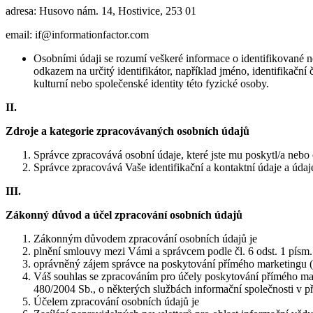
adresa: Husovo nám. 14, Hostivice, 253 01
email: if@informationfactor.com
Osobními údaji se rozumí veškeré informace o identifikované ne
odkazem na určitý identifikátor, například jméno, identifikační 
kulturní nebo společenské identity této fyzické osoby.
II.
Zdroje a kategorie zpracovávaných osobních údajů
Správce zpracovává osobní údaje, které jste mu poskytl/a nebo o
Správce zpracovává Vaše identifikační a kontaktní údaje a úda
III.
Zákonný důvod a účel zpracování osobních údajů
Zákonným důvodem zpracování osobních údajů je
plnění smlouvy mezi Vámi a správcem podle čl. 6 odst. 1 pís
oprávněný zájem správce na poskytování přímého marketingu (ze
Váš souhlas se zpracováním pro účely poskytování přímého marke
480/2004 Sb., o některých službách informační společnosti v p
Účelem zpracování osobních údajů je