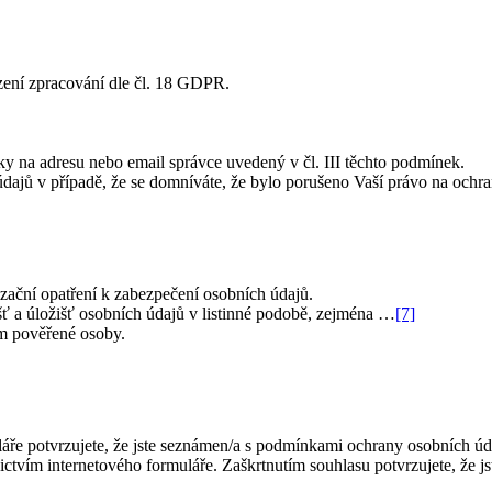
ení zpracování dle čl. 18 GDPR.
y na adresu nebo email správce uvedený v čl. III těchto podmínek.
dajů v případě, že se domníváte, že bylo porušeno Vaší právo na ochr
izační opatření k zabezpečení osobních údajů.
šť a úložišť osobních údajů v listinné podobě
, zejména …
[7]
ím pověřené osoby.
e potvrzujete, že jste seznámen/a s podmínkami ochrany osobních údaj
ictvím internetového formuláře. Zaškrtnutím souhlasu potvrzujete, že 