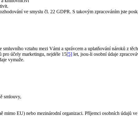
 a knihovnictví
ivit.
rozhodování ve smyslu čl. 22 GDPR. S takovým zpracováním jste poskyt
e smluvního vztahu mezi Vámi a správcem a uplatňování nároků z těch
 pro účely marketingu, nejdéle 15
[5]
let, jsou-li osobní údaje zpracov
daje vymaže.
adě smlouvy,
mě mimo EU) nebo mezinárodní organizaci. Příjemci osobních údajů ve 