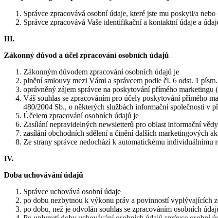
Správce zpracovává osobní údaje, které jste mu poskytl/a nebo o
Správce zpracovává Vaše identifikační a kontaktní údaje a úda
III.
Zákonný důvod a účel zpracování osobních údajů
Zákonným důvodem zpracování osobních údajů je
plnění smlouvy mezi Vámi a správcem podle čl. 6 odst. 1 pís
oprávněný zájem správce na poskytování přímého marketingu (ze
Váš souhlas se zpracováním pro účely poskytování přímého marke
480/2004 Sb., o některých službách informační společnosti v p
Účelem zpracování osobních údajů je
Zasílání nepravidelných newsletterů pro oblast informační vědy
zasílání obchodních sdělení a činění dalších marketingových akt
Ze strany správce nedochází k automatickému individuálnímu 
IV.
Doba uchovávání údajů
Správce uchovává osobní údaje
po dobu nezbytnou k výkonu práv a povinností vyplývajících z
po dobu, než je odvolán souhlas se zpracováním osobních údajů
Po uplynutí doby uchovávání osobních údajů správce osobní ú