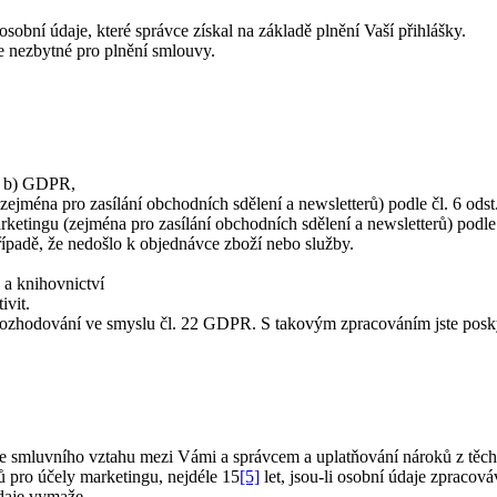
sobní údaje, které správce získal na základě plnění Vaší přihlášky.
je nezbytné pro plnění smlouvy.
m. b) GDPR,
jména pro zasílání obchodních sdělení a newsletterů) podle čl. 6 ods
tingu (zejména pro zasílání obchodních sdělení a newsletterů) podle č
řípadě, že nedošlo k objednávce zboží nebo služby.
 a knihovnictví
ivit.
rozhodování ve smyslu čl. 22 GDPR. S takovým zpracováním jste poskyt
e smluvního vztahu mezi Vámi a správcem a uplatňování nároků z těch
 pro účely marketingu, nejdéle 15
[5]
let, jsou-li osobní údaje zpracov
daje vymaže.