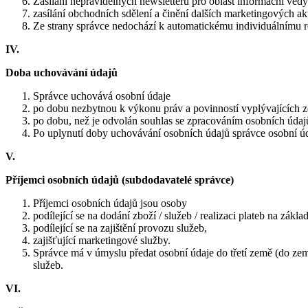
Zasílání nepravidelných newsletterů pro oblast informační vědy
zasílání obchodních sdělení a činění dalších marketingových akt
Ze strany správce nedochází k automatickému individuálnímu 
IV.
Doba uchovávání údajů
Správce uchovává osobní údaje
po dobu nezbytnou k výkonu práv a povinností vyplývajících z
po dobu, než je odvolán souhlas se zpracováním osobních údajů
Po uplynutí doby uchovávání osobních údajů správce osobní ú
V.
Příjemci osobních údajů (subdodavatelé správce)
Příjemci osobních údajů jsou osoby
podílející se na dodání zboží / služeb / realizaci plateb na zákl
podílející se na zajištění provozu služeb,
zajišťující marketingové služby.
Správce má v úmyslu předat osobní údaje do třetí země (do ze
služeb.
VI.