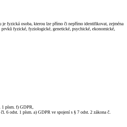
 je fyzická osoba, kterou lze přímo či nepřímo identifikovat, zejména
ích prvků fyzické, fyziologické, genetické, psychické, ekonomické,
t. 1 písm. f) GDPR,
l. 6 odst. 1 písm. a) GDPR ve spojení s § 7 odst. 2 zákona č.