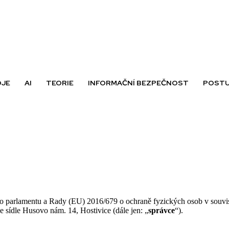
OJE
AI
TEORIE
INFORMAČNÍ BEZPEČNOST
POSTU
ho parlamentu a Rady (EU) 2016/679 o ochraně fyzických osob v souvis
se sídle Husovo nám. 14, Hostivice (dále jen: „
správce
“).