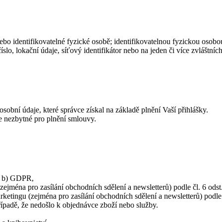
bo identifikovatelné fyzické osobě; identifikovatelnou fyzickou osobou
číslo, lokační údaje, síťový identifikátor nebo na jeden či více zvláštn
sobní údaje, které správce získal na základě plnění Vaší přihlášky.
je nezbytné pro plnění smlouvy.
m. b) GDPR,
jména pro zasílání obchodních sdělení a newsletterů) podle čl. 6 ods
tingu (zejména pro zasílání obchodních sdělení a newsletterů) podle č
řípadě, že nedošlo k objednávce zboží nebo služby.