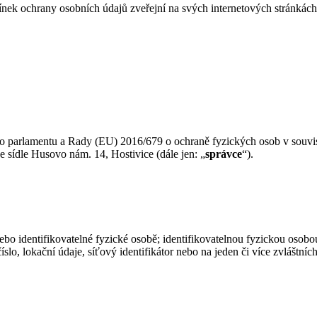
nek ochrany osobních údajů zveřejní na svých internetových stránkác
ho parlamentu a Rady (EU) 2016/679 o ochraně fyzických osob v souvis
se sídle Husovo nám. 14, Hostivice (dále jen: „
správce
“).
bo identifikovatelné fyzické osobě; identifikovatelnou fyzickou osobou
číslo, lokační údaje, síťový identifikátor nebo na jeden či více zvláštn