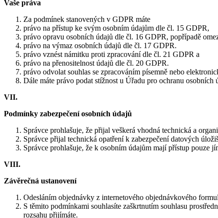
Vaše práva
Za podmínek stanovených v GDPR máte
právo na přístup ke svým osobním údajům dle čl. 15 GDPR,
právo opravu osobních údajů dle čl. 16 GDPR, popřípadě omez
právo na výmaz osobních údajů dle čl. 17 GDPR.
právo vznést námitku proti zpracování dle čl. 21 GDPR a
právo na přenositelnost údajů dle čl. 20 GDPR.
právo odvolat souhlas se zpracováním písemně nebo elektronick
Dále máte právo podat stížnost u Úřadu pro ochranu osobních ú
VII.
Podmínky zabezpečení osobních údajů
Správce prohlašuje, že přijal veškerá vhodná technická a organ
Správce přijal technická opatření k zabezpečení datových úloži
Správce prohlašuje, že k osobním údajům mají přístup pouze j
VIII.
Závěrečná ustanovení
Odesláním objednávky z internetového objednávkového formulář
S těmito podmínkami souhlasíte zaškrtnutím souhlasu prostředn
rozsahu přijímáte.