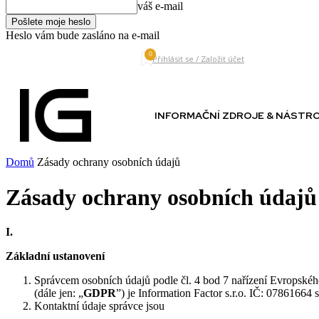
váš e-mail
Heslo vám bude zasláno na e-mail
0
Saturday, August 8, 2026
Přihlásit se / Založit účet
INFORMAČNÍ ZDROJE & NÁSTR
Domů
Zásady ochrany osobních údajů
Zásady ochrany osobních údajů
I.
Základní ustanovení
Správcem osobních údajů podle čl. 4 bod 7 nařízení Evropské
(dále jen: „
GDPR
”) je Information Factor s.r.o. IČ: 07861664 
Kontaktní údaje správce jsou