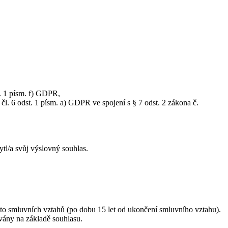
t. 1 písm. f) GDPR,
l. 6 odst. 1 písm. a) GDPR ve spojení s § 7 odst. 2 zákona č.
l/a svůj výslovný souhlas.
to smluvních vztahů (po dobu 15 let od ukončení smluvního vztahu).
ávány na základě souhlasu.