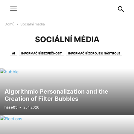
Domů
Sociální média
SOCIÁLNÍ MÉDIA
AI
INFORMAČNÍ BEZPEČNOST
INFORMAČNÍ ZDROJE & NÁSTROJE
OSTATNÍ
POSTUPY & NÁVODY
RYCHLÉ GRAMY
SOCIÁLNÍ MÉDIA
STUDIE
TEORIE
Algorithmic Personalization and the
Creation of Filter Bubbles
hase05
-
25.1.2026