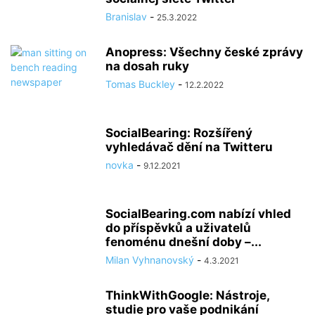
Branislav
-
25.3.2022
Anopress: Všechny české zprávy
na dosah ruky
Tomas Buckley
-
12.2.2022
SocialBearing: Rozšířený
vyhledávač dění na Twitteru
novka
-
9.12.2021
SocialBearing.com nabízí vhled
do příspěvků a uživatelů
fenoménu dnešní doby –...
Milan Vyhnanovský
-
4.3.2021
ThinkWithGoogle: Nástroje,
studie pro vaše podnikání