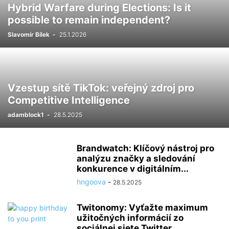
Hybrid Warfare during Elections: Is it
possible to remain independent?
Slavomír Bílek
-
25.1.2026
Vzestup sítě TikTok: veřejný zdroj pro
Competitive Intelligence
adamblock1
-
28.5.2025
Brandwatch: Klíčový nástroj pro
analýzu značky a sledování
konkurence v digitálním...
hngoova
-
28.5.2025
Twitonomy: Vyťažte maximum
užitočných informácií zo
sociálnej siete Twitter