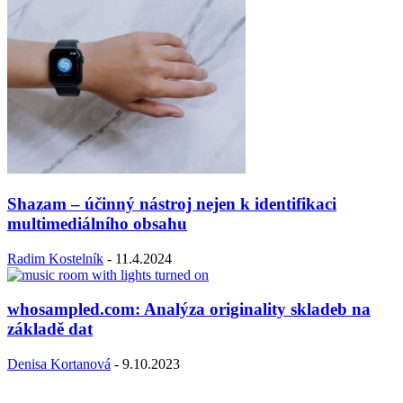
Shazam – účinný nástroj nejen k identifikaci
multimediálního obsahu
Radim Kostelník
-
11.4.2024
whosampled.com: Analýza originality skladeb na
základě dat
Denisa Kortanová
-
9.10.2023