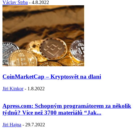
Václav Štrba
-
4.8.2022
CoinMarketCap – Kryptosvět na dlani
Jiri Kinkor
-
1.8.2022
Apress.com: Schopným programátorem za několik
týdnů? Více než 3700 materiálů “Jak...
Jiri Hajna
-
29.7.2022