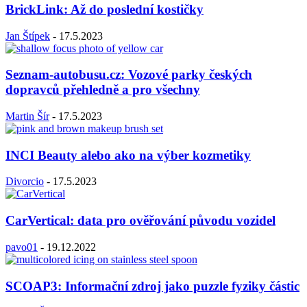
BrickLink: Až do poslední kostičky
Jan Štípek
-
17.5.2023
Seznam-autobusu.cz: Vozové parky českých
dopravců přehledně a pro všechny
Martin Šír
-
17.5.2023
INCI Beauty alebo ako na výber kozmetiky
Divorcio
-
17.5.2023
CarVertical: data pro ověřování původu vozidel
pavo01
-
19.12.2022
SCOAP3: Informační zdroj jako puzzle fyziky částic