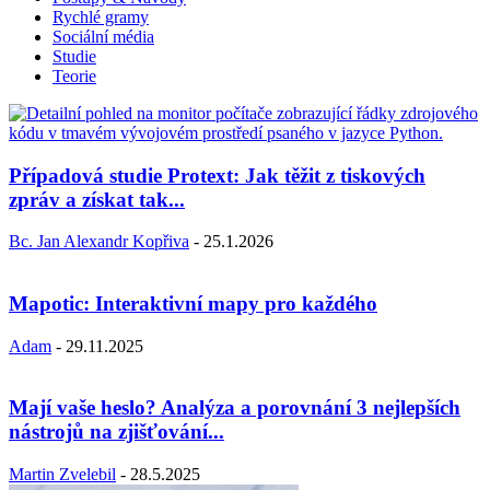
Rychlé gramy
Sociální média
Studie
Teorie
Případová studie Protext: Jak těžit z tiskových
zpráv a získat tak...
Bc. Jan Alexandr Kopřiva
-
25.1.2026
Mapotic: Interaktivní mapy pro každého
Adam
-
29.11.2025
Mají vaše heslo? Analýza a porovnání 3 nejlepších
nástrojů na zjišťování...
Martin Zvelebil
-
28.5.2025