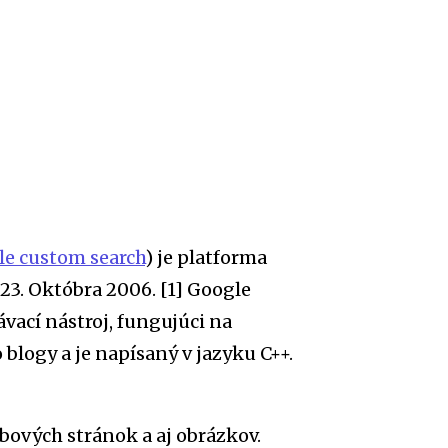
e custom search
) je platforma
23. Októbra 2006. [1] Google
ací nástroj, fungujúci na
blogy a je napísaný v jazyku C++.
bových stránok a aj obrázkov.