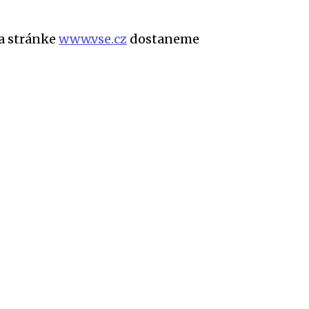
na stránke
www.vse.cz
dostaneme