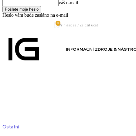
váš e-mail
Heslo vám bude zasláno na e-mail
0
Friday, August 7, 2026
Přihlásit se / Založit účet
INFORMAČNÍ ZDROJE & NÁSTR
Ostatní