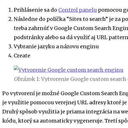
Prihlásenie sa do
Control pan
elu
pomocou go
Následne do políčka “Sites to search“ je za p
treba zahrnúť v Google Custom Search Engine
podstránky alebo sa dá využiť aj URL pattern
Vybranie jazyku a názovu enginu
Create
Obráz
ok 1: Vytvorenie Google custom searc
Po vytvorení je možné Google Custom Search Eng
je využitie pomocou verejnej URL adresy ktoré je
Druhý spôsob využitia je priama integrácia na w
kódu, ktorý sa automaticky vygeneruje. Tretí sp