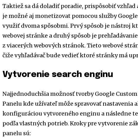
Taktiež sa dá doladiť poradie, prispôsobiť vzhľad
je možné aj monetizovat pomocou služby Google 
využiť dvoma spôsobmi. Prvý spôsob je nástroj k
webovej stránke a druhý spôsob je prehľadávani
z viacerých webových stránok. Tieto webové strán
čiže vyhľadávač bude vedieť ktoré stránky má upr
Vytvorenie search enginu
Najjednoduchšia možnosť tvorby Google Custom 
Panelu kde užívateľ môže spravovať nastavenia a
konfiguráciou vytvoreného enginu a následne t
podľa vlastných potrieb. Kroky pre vytvorenie 
panelu sú: