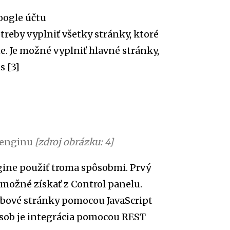
ogle účtu
otreby vyplniť všetky stránky, ktoré
. Je možné vyplniť hlavné stránky,
s [3]
h enginu
[zdroj obrázku: 4]
ine použiť troma spôsobmi. Prvý
 možné získať z Control panelu.
ebové stránky pomocou JavaScript
ôsob je integrácia pomocou REST