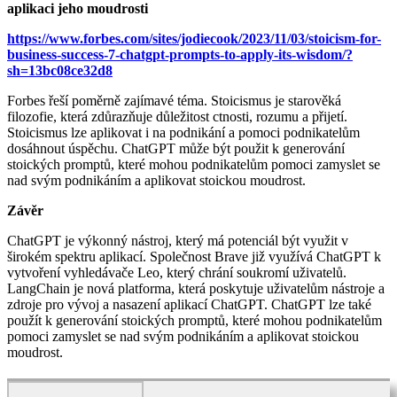
aplikaci jeho moudrosti
https://www.forbes.com/sites/jodiecook/2023/11/03/stoicism-for-
business-success-7-chatgpt-prompts-to-apply-its-wisdom/?
sh=13bc08ce32d8
Forbes řeší poměrně zajímavé téma. Stoicismus je starověká
filozofie, která zdůrazňuje důležitost ctnosti, rozumu a přijetí.
Stoicismus lze aplikovat i na podnikání a pomoci podnikatelům
dosáhnout úspěchu. ChatGPT může být použit k generování
stoických promptů, které mohou podnikatelům pomoci zamyslet se
nad svým podnikáním a aplikovat stoickou moudrost.
Závěr
ChatGPT je výkonný nástroj, který má potenciál být využit v
širokém spektru aplikací. Společnost Brave již využívá ChatGPT k
vytvoření vyhledávače Leo, který chrání soukromí uživatelů.
LangChain je nová platforma, která poskytuje uživatelům nástroje a
zdroje pro vývoj a nasazení aplikací ChatGPT. ChatGPT lze také
použít k generování stoických promptů, které mohou podnikatelům
pomoci zamyslet se nad svým podnikáním a aplikovat stoickou
moudrost.