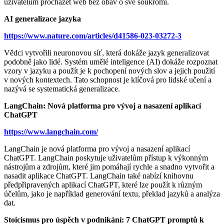
uživatelům procházet web bez obav o své soukromí.
AI generalizace jazyka
https://www.nature.com/articles/d41586-023-03272-3
Vědci vytvořili neuronovou síť, která dokáže jazyk generalizovat
podobně jako lidé. Systém umělé inteligence (AI) dokáže rozpoznat
vzory v jazyku a použít je k pochopení nových slov a jejich použití
v nových kontextech. Tato schopnost je klíčová pro lidské učení a
nazývá se systematická generalizace.
LangChain: Nová platforma pro vývoj a nasazení aplikací
ChatGPT
https://www.langchain.com/
LangChain je nová platforma pro vývoj a nasazení aplikací
ChatGPT. LangChain poskytuje uživatelům přístup k výkonným
nástrojům a zdrojům, které jim pomáhají rychle a snadno vytvořit a
nasadit aplikace ChatGPT. LangChain také nabízí knihovnu
předpřipravených aplikací ChatGPT, které lze použít k různým
účelům, jako je například generování textu, překlad jazyků a analýza
dat.
Stoicismus pro úspěch v podnikání: 7 ChatGPT promptů k