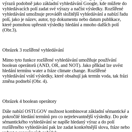
výrazů podobně jako základní vyhledávání Google, kde můžete do
vyhledávacích polí zadat své výrazy a načíst výsledky. Rozšířené
vyhledávání umožnuje provádět složitější vyhledávání a nabízí řadu
polí, jako je název, autor, typ dokumentu nebo datum publikace,
které pomohou upřesnit výsledky hledání a mnoho dalších polí
(Obr.3).
Obrázek 3 rozšířené vyhledávání
Mimo tyto funkce rozšířené vyhledávání umožňuje používání
boolean operátorů (AND, OR, and NOT). Jako příklad lze uvést
hledání termínu water a fráze climate change. Rozšířené
vyhledávání vrátí výsledky, které obsahují jak termín voda, tak frázi
změna podnebí (Obr. 4).
Obrázek 4 boolean operátory
Dále nabízí OSTI.GOV možnost kombinovat základní sémantické a
pokročilé hledání termínů pro co nejrelevantnější výsledky. Do pole
sémantického vyhledávání se napíše hledaný výraz a do polí
rozšířeného vyhledávání pak lze zadat konkrétnější slova, fráze nebo