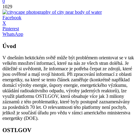
0
1029
Facebook
X
Pinterest
WhatsApp
Úvod
V dnešním hektickém světě může být problémem orientovat se v tak
velkém množství informací, které na nás ze všech stran doléhá. Je
důležité si uvědomit, že informace je potřeba čerpat ze zdrojů, které
jsou ověřené a mají svojí historii. Při zpracování informací z oblasti
energetiky, na které se tento článek zaměřuje (konkrétně například
domácí výroby energie, úspory energie, energetického výzkumu,
ukládání radioaktivního odpadu, výroby jaderných reaktorů), lze
využít platformu OSTI.GOV, která obsahuje více jak 3 miliony
záznamů z této problematiky, které byly postupně zaznamenávány
za posledních 70 let. O relevantnosti této platformy není pochyb,
jelikož je součástí úřadu pro vědu v rámci amerického ministerstva
energetiky (DOE).
OSTI.GOV