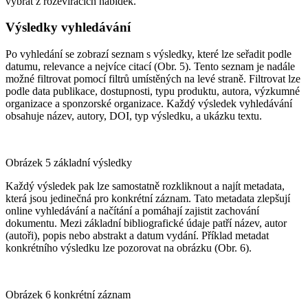
vybrat z rozevíracích nabídek.
Výsledky vyhledávání
Po vyhledání se zobrazí seznam s výsledky, které lze seřadit podle
datumu, relevance a nejvíce citací (Obr. 5). Tento seznam je nadále
možné filtrovat pomocí filtrů umístěných na levé straně. Filtrovat lze
podle data publikace, dostupnosti, typu produktu, autora, výzkumné
organizace a sponzorské organizace. Každý výsledek vyhledávání
obsahuje název, autory, DOI, typ výsledku, a ukázku textu.
Obrázek 5 základní výsledky
Každý výsledek pak lze samostatně rozkliknout a najít metadata,
která jsou jedinečná pro konkrétní záznam. Tato metadata zlepšují
online vyhledávání a načítání a pomáhají zajistit zachování
dokumentu. Mezi základní bibliografické údaje patří název, autor
(autoři), popis nebo abstrakt a datum vydání. Příklad metadat
konkrétního výsledku lze pozorovat na obrázku (Obr. 6).
Obrázek 6 konkrétní záznam