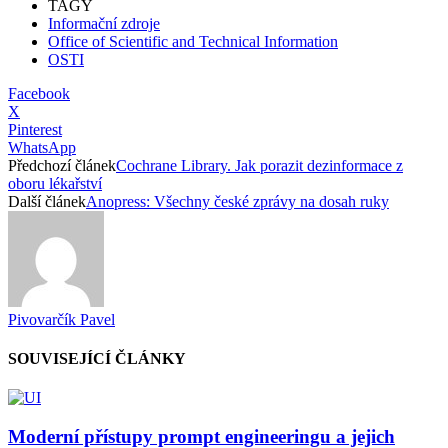
TAGY
Informační zdroje
Office of Scientific and Technical Information
OSTI
Facebook
X
Pinterest
WhatsApp
Předchozí článek
Cochrane Library. Jak porazit dezinformace z
oboru lékařství
Další článek
Anopress: Všechny české zprávy na dosah ruky
Pivovarčík Pavel
SOUVISEJÍCÍ ČLÁNKY
Moderní přístupy prompt engineeringu a jejich