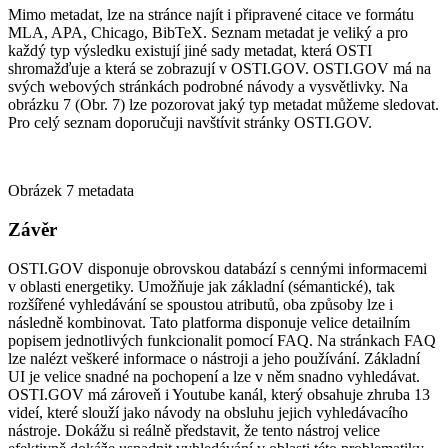
Mimo metadat, lze na stránce najít i připravené citace ve formátu
MLA, APA, Chicago, BibTeX. Seznam metadat je veliký a pro
každý typ výsledku existují jiné sady metadat, která OSTI
shromažďuje a která se zobrazují v OSTI.GOV. OSTI.GOV má na
svých webových stránkách podrobné návody a vysvětlivky. Na
obrázku 7 (Obr. 7) lze pozorovat jaký typ metadat můžeme sledovat.
Pro celý seznam doporučuji navštívit stránky OSTI.GOV.
Obrázek 7 metadata
Závěr
OSTI.GOV disponuje obrovskou databází s cennými informacemi
v oblasti energetiky. Umožňuje jak základní (sémantické), tak
rozšířené vyhledávání se spoustou atributů, oba způsoby lze i
následně kombinovat. Tato platforma disponuje velice detailním
popisem jednotlivých funkcionalit pomocí FAQ. Na stránkach FAQ
lze nalézt veškeré informace o nástroji a jeho používání. Základní
UI je velice snadné na pochopení a lze v něm snadno vyhledávat.
OSTI.GOV má zároveň i Youtube kanál, který obsahuje zhruba 13
videí, které slouží jako návody na obsluhu jejich vyhledávacího
nástroje. Dokážu si reálně představit, že tento nástroj velice