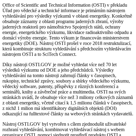
Office of Scientific and Technical Information (OSTI) v překladu
Úřad pro vědecké a technické informace je primárním nástrojem
vyhledávání pro výsledky výzkumů v oblasti energetiky. Konkrétně
obsahuje záznamy z oblasti programu jaderných zbraní, výroby
jaderných reaktorů pro námořnictvo Spojených států, ochrany
energie, energetického výzkumu, likvidace radioaktivního odpadu a
domácí výroby energie. Tento výkum je financován ministerstvem
energetiky (DOE). Nástroj OSTI prošel v roce 2018 restruktulizací,
která kombinuje strukturu vyhledávání s předchozím vyhledávacím
nástrojem OSTI a to SciTech Connect.
Díky nástroji OSTI.GOV je možné vyhledat více než 70 let
výsledků výzkumu od DOE a jeho předchůdců. Výsledky
vyhledávání na tomto nástroji zahrnují články v časopisech,
rukopisy, technické zprávy, soubory a sbírky vědeckého výzkumu,
vědecký software, patenty, příspěvky z různých konferencí a
seminářů, knihy a závěrečné práce a multimedia. OSTI na svých
stránkách uvádí, že obsahuje více než 3 miliony celkových záznamů
z oblasti energetiky, včetně citací k 1,5 milionu článků v časopisech,
z nichž 1 milion má identifikátory digitálních objektů (DOI)
odkazující na fulltextové články na webových stránkách vydavatelů.
Nástroj OSTI.GOV byl vytvořen s cílem zjednodušit uživatelské
rozhraní vyhledávání, kombinovat vyhledávací nástroj s webem
organizace OSTI, pomoci sjednotit prostředí produktu OSTI a