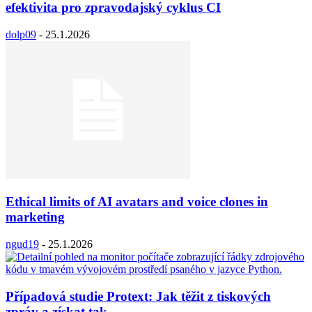
efektivita pro zpravodajský cyklus CI
dolp09
-
25.1.2026
Ethical limits of AI avatars and voice clones in
marketing
ngud19
-
25.1.2026
Případová studie Protext: Jak těžit z tiskových
zpráv a získat tak...