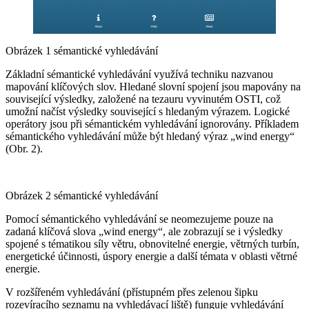
Obrázek 1 sémantické vyhledávání
Základní sémantické vyhledávání využívá techniku ​​nazvanou
mapování klíčových slov. Hledané slovní spojení jsou mapovány na
související výsledky, založené na tezauru vyvinutém OSTI, což
umožní načíst výsledky související s hledaným výrazem. Logické
operátory jsou při sémantickém vyhledávání ignorovány. Příkladem
sémantického vyhledávání může být hledaný výraz „wind energy“
(Obr. 2).
Obrázek 2 sémantické vyhledávání
Pomocí sémantického vyhledávání se neomezujeme pouze na
zadaná klíčová slova „wind energy“, ale zobrazují se i výsledky
spojené s tématikou síly větru, obnovitelné energie, větrných turbín,
energetické účinnosti, úspory energie a další témata v oblasti větrné
energie.
V rozšířeném vyhledávání (přístupném přes zelenou šipku
rozevíracího seznamu na vyhledávací liště) funguje vyhledávání