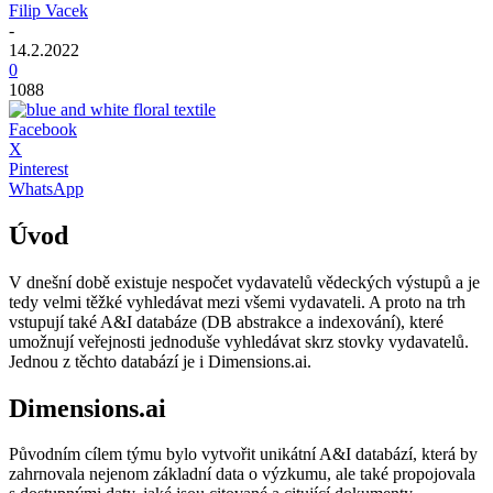
Filip Vacek
-
14.2.2022
0
1088
Facebook
X
Pinterest
WhatsApp
Úvod
V dnešní době existuje nespočet vydavatelů vědeckých výstupů a je
tedy velmi těžké vyhledávat mezi všemi vydavateli. A proto na trh
vstupují také A&I databáze (DB abstrakce a indexování), které
umožnují veřejnosti jednoduše vyhledávat skrz stovky vydavatelů.
Jednou z těchto databází je i Dimensions.ai.
Dimensions.ai
Původním cílem týmu bylo vytvořit unikátní A&I databází, která by
zahrnovala nejenom základní data o výzkumu, ale také propojovala