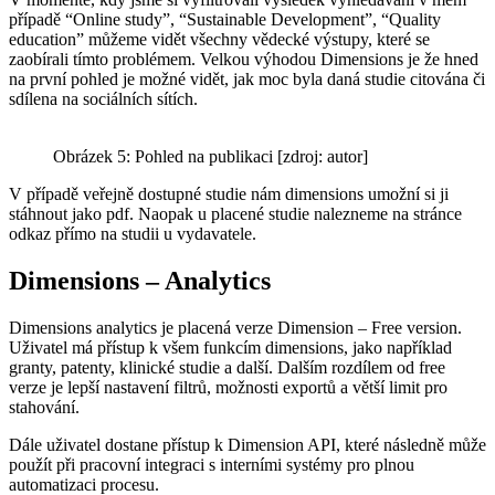
případě “Online study”, “Sustainable Development”, “Quality
education” můžeme vidět všechny vědecké výstupy, které se
zaobírali tímto problémem. Velkou výhodou Dimensions je že hned
na první pohled je možné vidět, jak moc byla daná studie citována či
sdílena na sociálních sítích.
Obrázek 5: Pohled na publikaci [zdroj: autor]
V případě veřejně dostupné studie nám dimensions umožní si ji
stáhnout jako pdf. Naopak u placené studie nalezneme na stránce
odkaz přímo na studii u vydavatele.
Dimensions – Analytics
Dimensions analytics je placená verze Dimension – Free version.
Uživatel má přístup k všem funkcím dimensions, jako například
granty, patenty, klinické studie a další. Dalším rozdílem od free
verze je lepší nastavení filtrů, možnosti exportů a větší limit pro
stahování.
Dále uživatel dostane přístup k Dimension API, které následně může
použít při pracovní integraci s interními systémy pro plnou
automatizaci procesu.