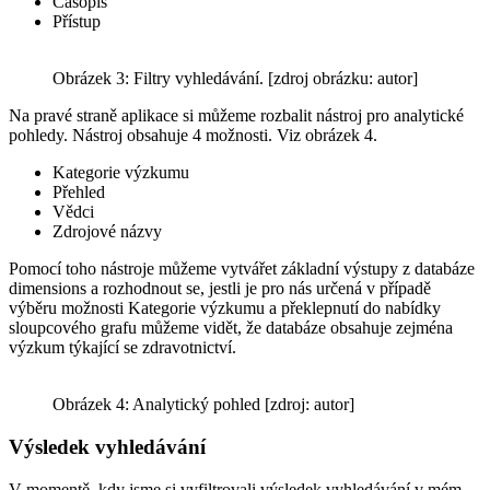
Časopis
Přístup
Obrázek 3: Filtry vyhledávání. [zdroj obrázku: autor]
Na pravé straně aplikace si můžeme rozbalit nástroj pro analytické
pohledy. Nástroj obsahuje 4 možnosti. Viz obrázek 4.
Kategorie výzkumu
Přehled
Vědci
Zdrojové názvy
Pomocí toho nástroje můžeme vytvářet základní výstupy z databáze
dimensions a rozhodnout se, jestli je pro nás určená v případě
výběru možnosti Kategorie výzkumu a překlepnutí do nabídky
sloupcového grafu můžeme vidět, že databáze obsahuje zejména
výzkum týkající se zdravotnictví.
Obrázek 4: Analytický pohled [zdroj: autor]
Výsledek vyhledávání
V momentě, kdy jsme si vyfiltrovali výsledek vyhledávání v mém