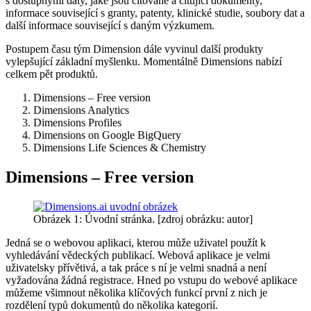
s dostupnými daty, jaké jsou citované a citující dokumenty,
informace související s granty, patenty, klinické studie, soubory dat a
další informace související s daným výzkumem.
Postupem času tým Dimension dále vyvinul další produkty
vylepšující základní myšlenku. Momentálně Dimensions nabízí
celkem pět produktů.
Dimensions – Free version
Dimensions Analytics
Dimensions Profiles
Dimensions on Google BigQuery
Dimensions Life Sciences & Chemistry
Dimensions – Free version
Obrázek 1: Úvodní stránka. [zdroj obrázku: autor]
Jedná se o webovou aplikaci, kterou může uživatel použít k
vyhledávání vědeckých publikací. Webová aplikace je velmi
uživatelsky přívětivá, a tak práce s ní je velmi snadná a není
vyžadována žádná registrace. Hned po vstupu do webové aplikace
můžeme všimnout několika klíčových funkcí první z nich je
rozdělení typů dokumentů do několika kategorií.