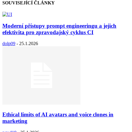
SOUVISEJÍCÍ ČLÁNKY
Moderní přístupy prompt engineeringu a jejich
efektivita pro zpravodajský cyklus CI
dolp09
-
25.1.2026
Ethical limits of AI avatars and voice clones in
marketing