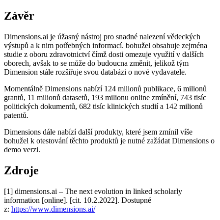
Závěr
Dimensions.ai je úžasný nástroj pro snadné nalezení vědeckých
výstupů a k nim potřebných informací. bohužel obsahuje zejména
studie z oboru zdravotnictví čímž dosti omezuje využití v dalších
oborech, avšak to se může do budoucna změnit, jelikož tým
Dimension stále rozšiřuje svou databázi o nové vydavatele.
Momentálně Dimensions nabízí 124 milionů publikace, 6 milionů
grantů, 11 milionů datasetů, 193 milionu online zmínění, 743 tisíc
politických dokumentů, 682 tisíc klinických studií a 142 milionů
patentů.
Dimensions dále nabízí další produkty, které jsem zmínil víše
bohužel k otestování těchto produktů je nutné zažádat Dimensions o
demo verzi.
Zdroje
[1] dimensions.ai – The next evolution in linked scholarly
information [online]. [cit. 10.2.2022]. Dostupné
z:
https://www.dimensions.ai/