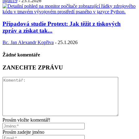
ngud19
-
25.1.2026
Případová studie Protext: Jak těžit z tiskových
zpráv a získat tak...
Bc. Jan Alexandr Kopřiva
-
25.1.2026
Žádné komentáře
ZANECHTE ZPRÁVU
Prosím vložte komentář!
Prosím zadejte jméno