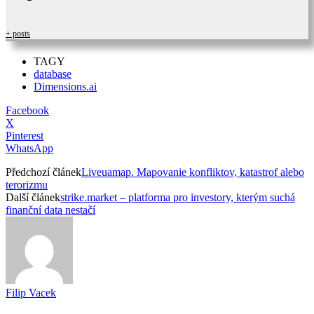
+ posts
TAGY
database
Dimensions.ai
Facebook
X
Pinterest
WhatsApp
Předchozí článek
Liveuamap. Mapovanie konfliktov, katastrof alebo
terorizmu
Další článek
strike.market – platforma pro investory, kterým suchá
finanční data nestačí
Filip Vacek