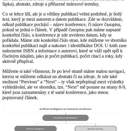
šipka), abstrakt, zdroje a přiřazené indexové termíny.
Co se lehce liší, ale je u většiny publikací velmi podobné, je šedý
text, který je mezi autorem a datem publikace. Zde se dozvídáme,
odkud publikace pochází – název konference, či název časopisu,
pokud se jedná o článek. V případě časopisu pak máme napsané
konkrétní číslo, u konference je zde uvedeno datum, kdy se
pořádala. Máme zde konkrétní číslo stran, kde můžeme ve sborníku
konkrétní publikaci najít a nakonec i identifikátor DOI. U knih zase
nalezneme ISBN a informace o autorovi, které se váží opět spíš k
číselným údajům, jako je počet publikací, počet citací a roky, kdy
aktivně přispíval.
Můžeme si také všimnout, že po levé straně máme malou navigaci,
kterou se můžeme odkázat na abstrakt či na zdroje. Je zde také
možnost “Previous” a “Next” – ty však nepřepínají mezi výsledky
vyhledávání, ale ve sborníku, tzn. “Next” mě posune na strany 8-9,
které jsou zaznamenány z té samé konference, jako mnou
popisovaný článek.