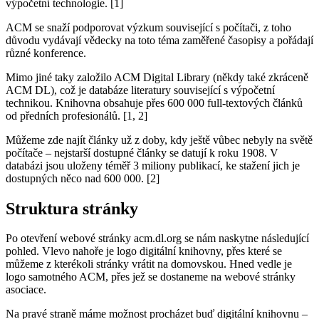
výpočetní technologie. [1]
ACM se snaží podporovat výzkum související s počítači, z toho
důvodu vydávají vědecky na toto téma zaměřené časopisy a pořádají
různé konference.
Mimo jiné taky založilo ACM Digital Library (někdy také zkráceně
ACM DL), což je databáze literatury související s výpočetní
technikou. Knihovna obsahuje přes 600 000 full-textových článků
od předních profesionálů. [1, 2]
Můžeme zde najít články už z doby, kdy ještě vůbec nebyly na světě
počítače – nejstarší dostupné články se datují k roku 1908. V
databázi jsou uloženy téměř 3 miliony publikací, ke stažení jich je
dostupných něco nad 600 000. [2]
Struktura stránky
Po otevření webové stránky acm.dl.org se nám naskytne následující
pohled. Vlevo nahoře je logo digitální knihovny, přes které se
můžeme z kterékoli stránky vrátit na domovskou. Hned vedle je
logo samotného ACM, přes jež se dostaneme na webové stránky
asociace.
Na pravé straně máme možnost procházet buď digitální knihovnu –