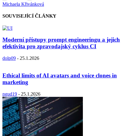
Michaela Křivánková
SOUVISEJÍCÍ ČLÁNKY
Moderní přístupy prompt engineeringu a jejich
efektivita pro zpravodajský cyklus CI
dolp09
-
25.1.2026
Ethical limits of AI avatars and voice clones in
marketing
ngud19
-
25.1.2026