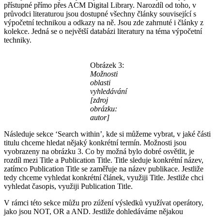
přístupné přímo přes ACM Digital Library. Narozdíl od toho, v
průvodci literaturou jsou dostupné všechny články související s
výpočetní technikou a odkazy na ně. Jsou zde zahrnuté i články z
kolekce. Jedná se o největší databázi literatury na téma výpočetní
techniky.
Obrázek 3:
Možnosti
oblasti
vyhledávání
[zdroj
obrázku:
autor]
Následuje sekce ‘Search within’, kde si můžeme vybrat, v jaké části
titulu chceme hledat nějaký konkrétní termín. Možnosti jsou
vyobrazeny na obrázku 3. Co by možná bylo dobré osvětlit, je
rozdíl mezi Title a Publication Title. Title sleduje konkrétní název,
zatímco Publication Title se zaměřuje na název publikace. Jestliže
tedy chceme vyhledat konkrétní článek, využiji Title. Jestliže chci
vyhledat časopis, využiji Publication Title.
V rámci této sekce můžu pro zúžení výsledků využívat operátory,
jako jsou NOT, OR a AND. Jestliže dohledáváme nějakou