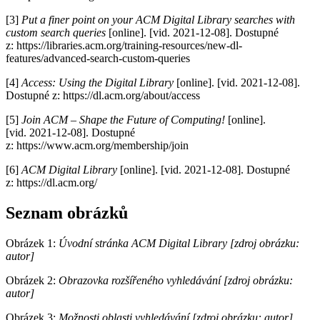
[3]
Put a finer point on your ACM Digital Library searches with
custom search queries
[online]. [vid. 2021-12-08]. Dostupné
z: https://libraries.acm.org/training-resources/new-dl-
features/advanced-search-custom-queries
[4]
Access: Using the Digital Library
[online]. [vid. 2021-12-08].
Dostupné z: https://dl.acm.org/about/access
[5]
Join ACM – Shape the Future of Computing!
[online].
[vid. 2021-12-08]. Dostupné
z: https://www.acm.org/membership/join
[6]
ACM Digital Library
[online]. [vid. 2021-12-08]. Dostupné
z: https://dl.acm.org/
Seznam obrázků
Obrázek 1:
Úvodní stránka ACM Digital Library [zdroj obrázku:
autor]
Obrázek 2:
Obrazovka rozšířeného vyhledávání [zdroj obrázku:
autor]
Obrázek 3:
Možnosti oblasti vyhledávání [zdroj obrázku: autor]