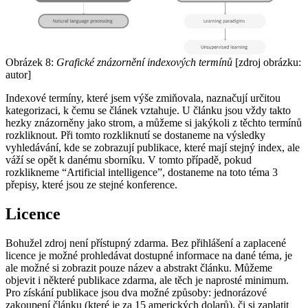
Obrázek 8:
Grafické znázornění indexových termínů
[zdroj obrázku:
autor]
Indexové termíny, které jsem výše zmiňovala, naznačují určitou
kategorizaci, k čemu se článek vztahuje. U článku jsou vždy takto
hezky znázorněny jako strom, a můžeme si jakýkoli z těchto termínů
rozkliknout. Při tomto rozkliknutí se dostaneme na výsledky
vyhledávání, kde se zobrazují publikace, které mají stejný index, ale
váží se opět k danému sborníku. V tomto případě, pokud
rozklikneme “Artificial intelligence”, dostaneme na toto téma 3
přepisy, které jsou ze stejné konference.
Licence
Bohužel zdroj není přístupný zdarma. Bez přihlášení a zaplacené
licence je možné prohledávat dostupné informace na dané téma, je
ale možné si zobrazit pouze název a abstrakt článku. Můžeme
objevit i některé publikace zdarma, ale těch je naprosté minimum.
Pro získání publikace jsou dva možné způsoby: jednorázové
zakoupení článku (které je za 15 amerických dolarů), či si zaplatit