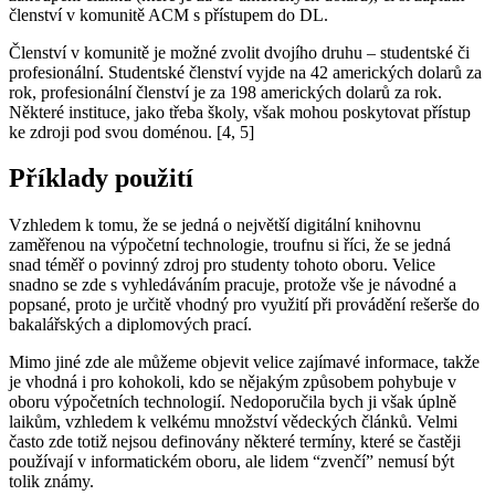
členství v komunitě ACM s přístupem do DL.
Členství v komunitě je možné zvolit dvojího druhu – studentské či
profesionální. Studentské členství vyjde na 42 amerických dolarů za
rok, profesionální členství je za 198 amerických dolarů za rok.
Některé instituce, jako třeba školy, však mohou poskytovat přístup
ke zdroji pod svou doménou. [4, 5]
Příklady použití
Vzhledem k tomu, že se jedná o největší digitální knihovnu
zaměřenou na výpočetní technologie, troufnu si říci, že se jedná
snad téměř o povinný zdroj pro studenty tohoto oboru. Velice
snadno se zde s vyhledáváním pracuje, protože vše je návodné a
popsané, proto je určitě vhodný pro využití při provádění rešerše do
bakalářských a diplomových prací.
Mimo jiné zde ale můžeme objevit velice zajímavé informace, takže
je vhodná i pro kohokoli, kdo se nějakým způsobem pohybuje v
oboru výpočetních technologií. Nedoporučila bych ji však úplně
laikům, vzhledem k velkému množství vědeckých článků. Velmi
často zde totiž nejsou definovány některé termíny, které se častěji
používají v informatickém oboru, ale lidem “zvenčí” nemusí být
tolik známy.