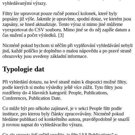
vyhledávanými výrazy.
Filtry lze upravovat pouze ručně pomocí kolonek, které byly
popsány již výše. Jakmile je upravíme, spodní dotaz, ve kterém jsou
zapsány, se hned aktualizuje. Tento výraz si mimo jiné můžeme
vyexportovat do CSV souboru. Mimo jiné se do něj zapíše datum a
čas stažení a počet výsledků. [3]
Nicméně pokud bychom si něčím při vyplňování vyhledávání nebyli
jistí, každé políčko je doplněno o malou nápovědu a po pravé straně
obrazovky jsou uvedeny základní informace.
Typologie dat
Při vyhledání dotazu, na levé straně mám k dispozici možné filtry,
podle kterých si mohu výsledky ještě více zúžit. Tyto filtry jsou
rozděleny do 4 hlavních kategorií: People, Publications,
Conferences, Publication Date.
Co může být pro někoho zajímavé, je v sekci People filtr podle
instituce, pro kterou byly články zpracovávány. Nicméně pokud
hledáme publikaci od konkrétního autora, pravděpodobně je snazší
ji rovnou napsat do vyhledávacího výrazu.
Co ale spousta lidí určitě využije, je filtr “All Publications” v