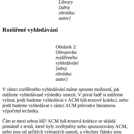
Library
[zdroj
obrázku:
autor]
Rozšířené vyhledávání
Obrázek 2:
Obrazovka
rozšířeného
vyhledávání
[zdroj
obrázku:
autor]
V rámci rozšířeného vyhledávání máme spoustu možností, jak
můžeme vyhledávané výsledky omezit. V první řadě si můžeme
vybrat, jestli budeme vyhledávat v ACM full-textové kolekci, nebo
jestli budeme vyhledávat v rámci ACM průvodce literaturou
výpočetní techniky.
Čím se mezi sebou liší? ACM full-textová kolekce se skládá
primárně z textů, které byly zveřejněny nebo sponzorovány ACM,
nebo jsou od určitých vybraných autorů, a všechny články jsou