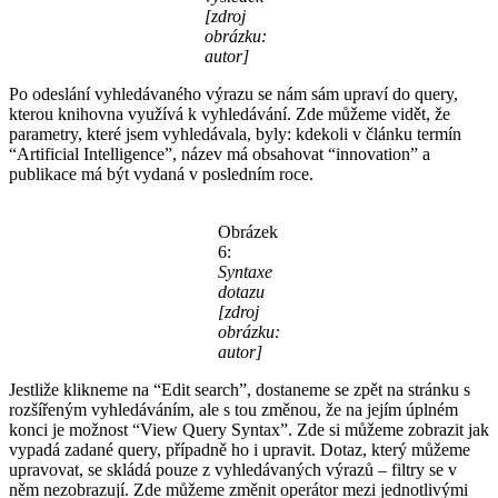
[zdroj
obrázku:
autor]
Po odeslání vyhledávaného výrazu se nám sám upraví do query,
kterou knihovna využívá k vyhledávání. Zde můžeme vidět, že
parametry, které jsem vyhledávala, byly: kdekoli v článku termín
“Artificial Intelligence”, název má obsahovat “innovation” a
publikace má být vydaná v posledním roce.
Obrázek
6:
Syntaxe
dotazu
[zdroj
obrázku:
autor]
Jestliže klikneme na “Edit search”, dostaneme se zpět na stránku s
rozšířeným vyhledáváním, ale s tou změnou, že na jejím úplném
konci je možnost “View Query Syntax”. Zde si můžeme zobrazit jak
vypadá zadané query, případně ho i upravit. Dotaz, který můžeme
upravovat, se skládá pouze z vyhledávaných výrazů – filtry se v
něm nezobrazují. Zde můžeme změnit operátor mezi jednotlivými