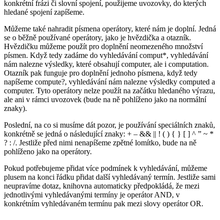
konkrétní frázi či slovní spojení, použijeme uvozovky, do kterých
hledané spojení zapíšeme.
Můžeme také nahradit písmena operátory, které nám je doplní. Jedná
se o běžně používané operátory, jako je hvězdička a otazník.
Hvězdičku můžeme použít pro doplnění neomezeného množství
písmen. Když tedy zadáme do vyhledávání comput*, vyhledávání
nám nalezne výsledky, které obsahují computer, ale i computation.
Otazník pak funguje pro doplnění jednoho písmena, když tedy
napíšeme compute?, vyhledávání nám nalezne výsledky computed a
computer. Tyto operátory nelze použít na začátku hledaného výrazu,
ale ani v rámci uvozovek (bude na ně pohlíženo jako na normální
znaky).
Poslední, na co si musíme dát pozor, je používání speciálních znaků,
konkrétně se jedná o následující znaky: + – && || ! ( ) { } [ ] ^ ” ~ *
? : /. Jestliže před nimi nenapíšeme zpětné lomítko, bude na ně
pohlíženo jako na operátory.
Pokud potřebujeme přidat více podmínek k vyhledávání, můžeme
plusem na konci řádku přidat další vyhledávaný termín. Jestliže sami
neupravíme dotaz, knihovna automaticky předpokládá, že mezi
jednotlivými vyhledávanými termíny je operátor AND, v
konkrétním vyhledávaném termínu pak mezi slovy operátor OR.