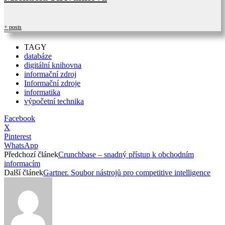
+ posts
TAGY
databáze
digitální knihovna
informační zdroj
Informační zdroje
informatika
výpočetní technika
Facebook
X
Pinterest
WhatsApp
Předchozí článek
Crunchbase – snadný přístup k obchodním
informacím
Další článek
Gartner. Soubor nástrojů pro competitive intelligence