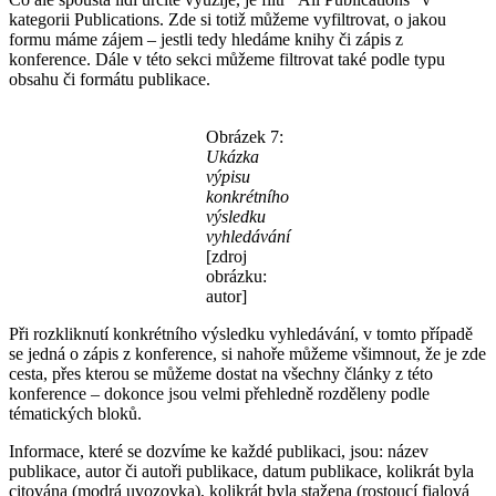
kategorii Publications. Zde si totiž můžeme vyfiltrovat, o jakou
formu máme zájem – jestli tedy hledáme knihy či zápis z
konference. Dále v této sekci můžeme filtrovat také podle typu
obsahu či formátu publikace.
Obrázek 7:
Ukázka
výpisu
konkrétního
výsledku
vyhledávání
[zdroj
obrázku:
autor]
Při rozkliknutí konkrétního výsledku vyhledávání, v tomto případě
se jedná o zápis z konference, si nahoře můžeme všimnout, že je zde
cesta, přes kterou se můžeme dostat na všechny články z této
konference – dokonce jsou velmi přehledně rozděleny podle
tématických bloků.
Informace, které se dozvíme ke každé publikaci, jsou: název
publikace, autor či autoři publikace, datum publikace, kolikrát byla
citována (modrá uvozovka), kolikrát byla stažena (rostoucí fialová