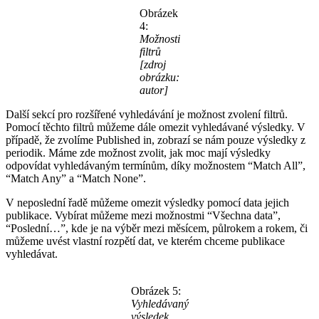
Obrázek
4:
Možnosti
filtrů
[zdroj
obrázku:
autor]
Další sekcí pro rozšířené vyhledávání je možnost zvolení filtrů.
Pomocí těchto filtrů můžeme dále omezit vyhledávané výsledky. V
případě, že zvolíme Published in, zobrazí se nám pouze výsledky z
periodik. Máme zde možnost zvolit, jak moc mají výsledky
odpovídat vyhledávaným termínům, díky možnostem “Match All”,
“Match Any” a “Match None”.
V neposlední řadě můžeme omezit výsledky pomocí data jejich
publikace. Vybírat můžeme mezi možnostmi “Všechna data”,
“Poslední…”, kde je na výběr mezi měsícem, půlrokem a rokem, či
můžeme uvést vlastní rozpětí dat, ve kterém chceme publikace
vyhledávat.
Obrázek 5:
Vyhledávaný
výsledek