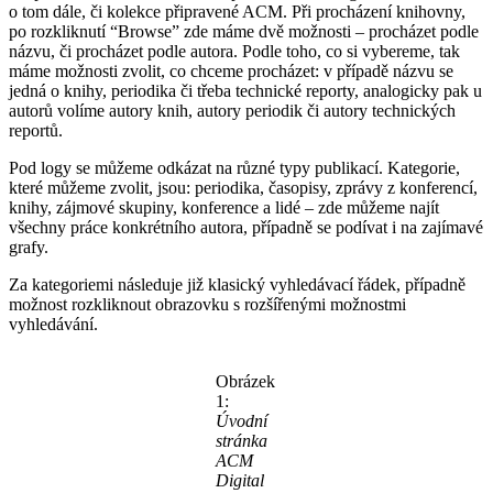
o tom dále, či kolekce připravené ACM. Při procházení knihovny,
po rozkliknutí “Browse” zde máme dvě možnosti – procházet podle
názvu, či procházet podle autora. Podle toho, co si vybereme, tak
máme možnosti zvolit, co chceme procházet: v případě názvu se
jedná o knihy, periodika či třeba technické reporty, analogicky pak u
autorů volíme autory knih, autory periodik či autory technických
reportů.
Pod logy se můžeme odkázat na různé typy publikací. Kategorie,
které můžeme zvolit, jsou: periodika, časopisy, zprávy z konferencí,
knihy, zájmové skupiny, konference a lidé – zde můžeme najít
všechny práce konkrétního autora, případně se podívat i na zajímavé
grafy.
Za kategoriemi následuje již klasický vyhledávací řádek, případně
možnost rozkliknout obrazovku s rozšířenými možnostmi
vyhledávání.
Obrázek
1:
Úvodní
stránka
ACM
Digital