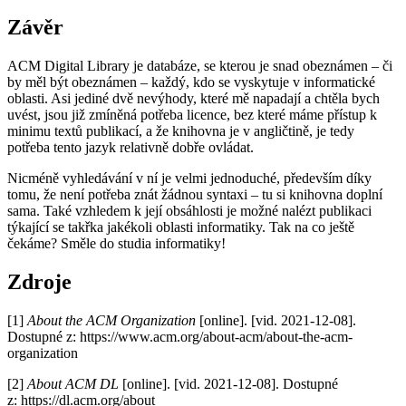
Závěr
ACM Digital Library je databáze, se kterou je snad obeznámen – či
by měl být obeznámen – každý, kdo se vyskytuje v informatické
oblasti. Asi jediné dvě nevýhody, které mě napadají a chtěla bych
uvést, jsou již zmíněná potřeba licence, bez které máme přístup k
minimu textů publikací, a že knihovna je v angličtině, je tedy
potřeba tento jazyk relativně dobře ovládat.
Nicméně vyhledávání v ní je velmi jednoduché, především díky
tomu, že není potřeba znát žádnou syntaxi – tu si knihovna doplní
sama. Také vzhledem k její obsáhlosti je možné nalézt publikaci
týkající se takřka jakékoli oblasti informatiky. Tak na co ještě
čekáme? Směle do studia informatiky!
Zdroje
[1]
About the ACM Organization
[online]. [vid. 2021-12-08].
Dostupné z: https://www.acm.org/about-acm/about-the-acm-
organization
[2]
About ACM DL
[online]. [vid. 2021-12-08]. Dostupné
z: https://dl.acm.org/about