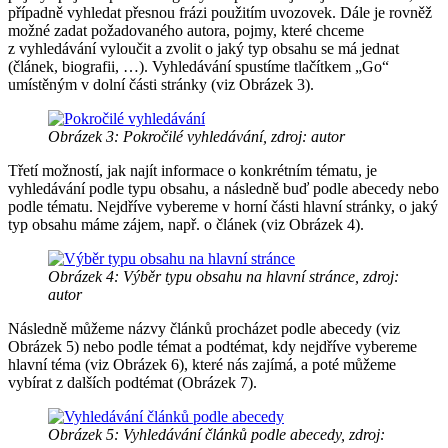
případně vyhledat přesnou frázi použitím uvozovek. Dále je rovněž
možné zadat požadovaného autora, pojmy, které chceme
z vyhledávání vyloučit a zvolit o jaký typ obsahu se má jednat
(článek, biografii, …). Vyhledávání spustíme tlačítkem „Go“
umístěným v dolní části stránky (viz Obrázek 3).
Obrázek 3: Pokročilé vyhledávání, zdroj: autor
Třetí možností, jak najít informace o konkrétním tématu, je
vyhledávání podle typu obsahu, a následně buď podle abecedy nebo
podle tématu. Nejdříve vybereme v horní části hlavní stránky, o jaký
typ obsahu máme zájem, např. o článek (viz Obrázek 4).
Obrázek 4: Výběr typu obsahu na hlavní stránce, zdroj:
autor
Následně můžeme názvy článků procházet podle abecedy (viz
Obrázek 5) nebo podle témat a podtémat, kdy nejdříve vybereme
hlavní téma (viz Obrázek 6), které nás zajímá, a poté můžeme
vybírat z dalších podtémat (Obrázek 7).
Obrázek 5: Vyhledávání článků podle abecedy, zdroj: