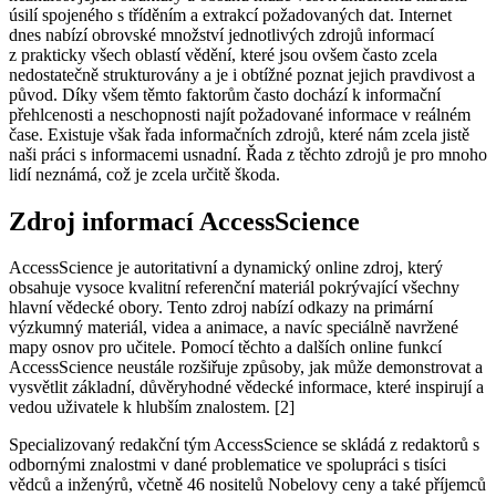
úsilí spojeného s tříděním a extrakcí požadovaných dat. Internet
dnes nabízí obrovské množství jednotlivých zdrojů informací
z prakticky všech oblastí vědění, které jsou ovšem často zcela
nedostatečně strukturovány a je i obtížné poznat jejich pravdivost a
původ. Díky všem těmto faktorům často dochází k informační
přehlcenosti a neschopnosti najít požadované informace v reálném
čase. Existuje však řada informačních zdrojů, které nám zcela jistě
naši práci s informacemi usnadní. Řada z těchto zdrojů je pro mnoho
lidí neznámá, což je zcela určitě škoda.
Zdroj informací AccessScience
AccessScience je autoritativní a dynamický online zdroj, který
obsahuje vysoce kvalitní referenční materiál pokrývající všechny
hlavní vědecké obory. Tento zdroj nabízí odkazy na primární
výzkumný materiál, videa a animace, a navíc speciálně navržené
mapy osnov pro učitele. Pomocí těchto a dalších online funkcí
AccessScience neustále rozšiřuje způsoby, jak může demonstrovat a
vysvětlit základní, důvěryhodné vědecké informace, které inspirují a
vedou uživatele k hlubším znalostem. [2]
Specializovaný redakční tým AccessScience se skládá z redaktorů s
odbornými znalostmi v dané problematice ve spolupráci s tisíci
vědců a inženýrů, včetně 46 nositelů Nobelovy ceny a také příjemců