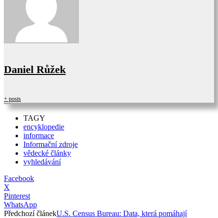
Daniel Růžek
+ posts
TAGY
encyklopedie
informace
Informační zdroje
vědecké články
vyhledávání
Facebook
X
Pinterest
WhatsApp
Předchozí článek
U.S. Census Bureau: Data, která pomáhají