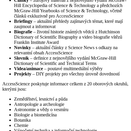
Články
– zdrojový materiál z nejnovějšího vydání McGraw-
Hill Encyclopedia of Science & Technology a předchozích
McGraw-Hill Yearbooks of Science & Technology, včetně
článků exkluzivně pro AccessScience
Briefingy
– aktuální přehledy zajímavých témat, které mají
zaujmout a informovat
Biografie
– životní historie známých vědců z Hutchinson
Dictionary of Scientific Biography a video biografie vítězů
Franklin Institute Award
Novinky
– aktuální články z Science News s odkazy na
relevantní obsah AccessScience
Slovník
– definice z nejnovějšího vydání McGraw-Hill
Dictionary of Scientific and Technical Terms
Videa/animace
– poutavé multimediální výběry
Projekty
– DIY projekty pro všechny úrovně dovedností
AccessScience poskytuje informace celkem z 20 oborových okruhů,
kterými jsou:
Zemědělství, lesnictví a půda
Antropologie a archeologie
Astronomie a vědy o vesmíru
Biologie a biomedicína
Botanika
Chemie
Výpočetní technika a informační technologie