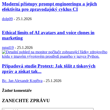
Moderní přístupy prompt engineeringu a jejich
efektivita pro zpravodajský cyklus CI
dolp09
-
25.1.2026
Ethical limits of AI avatars and voice clones in
marketing
ngud19
-
25.1.2026
Případová studie Protext: Jak těžit z tiskových
zpráv a získat tak...
Bc. Jan Alexandr Kopřiva
-
25.1.2026
Žádné komentáře
ZANECHTE ZPRÁVU