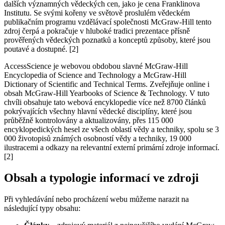
dalších významných vědeckých cen, jako je cena Franklinova
Institutu. Se svými kořeny ve světově proslulém vědeckém
publikačním programu vzdělávací společnosti McGraw-Hill tento
zdroj čerpá a pokračuje v hluboké tradici prezentace přísně
prověřených vědeckých poznatků a konceptů způsoby, které jsou
poutavé a dostupné. [2]
AccessScience je webovou obdobou slavné McGraw-Hill
Encyclopedia of Science and Technology a McGraw-Hill
Dictionary of Scientific and Technical Terms. Zveřejňuje online i
obsah McGraw-Hill Yearbooks of Science & Technology. V tuto
chvíli obsahuje tato webová encyklopedie více než 8700 článků
pokrývajících všechny hlavní vědecké disciplíny, které jsou
průběžně kontrolovány a aktualizovány, přes 115 000
encyklopedických hesel ze všech oblastí vědy a techniky, spolu se 3
000 životopisů známých osobností vědy a techniky, 19 000
ilustracemi a odkazy na relevantní externí primární zdroje informací.
[2]
Obsah a typologie informací ve zdroji
Při vyhledávání nebo procházení webu můžeme narazit na
následující typy obsahu: