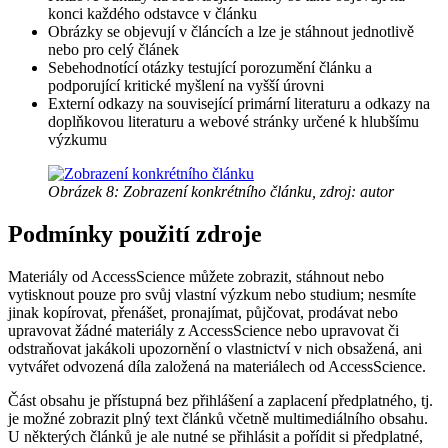
konci každého odstavce v článku
Obrázky se objevují v článcích a lze je stáhnout jednotlivě
nebo pro celý článek
Sebehodnotící otázky testující porozumění článku a
podporující kritické myšlení na vyšší úrovni
Externí odkazy na související primární literaturu a odkazy na
doplňkovou literaturu a webové stránky určené k hlubšímu
výzkumu
Obrázek 8: Zobrazení konkrétního článku, zdroj: autor
Podmínky použití zdroje
Materiály od AccessScience můžete zobrazit, stáhnout nebo
vytisknout pouze pro svůj vlastní výzkum nebo studium; nesmíte
jinak kopírovat, přenášet, pronajímat, půjčovat, prodávat nebo
upravovat žádné materiály z AccessScience nebo upravovat či
odstraňovat jakákoli upozornění o vlastnictví v nich obsažená, ani
vytvářet odvozená díla založená na materiálech od AccessScience.
Část obsahu je přístupná bez přihlášení a zaplacení předplatného, tj.
je možné zobrazit plný text článků včetně multimediálního obsahu.
U některých článků je ale nutné se přihlásit a pořídit si předplatné,