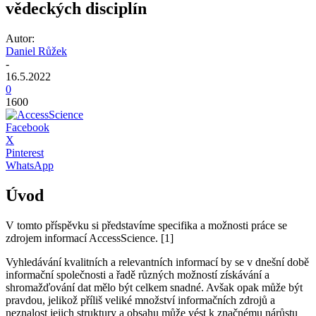
vědeckých disciplín
Autor:
Daniel Růžek
-
16.5.2022
0
1600
Facebook
X
Pinterest
WhatsApp
Úvod
V tomto příspěvku si představíme specifika a možnosti práce se
zdrojem informací AccessScience. [1]
Vyhledávání kvalitních a relevantních informací by se v dnešní době
informační společnosti a řadě různých možností získávání a
shromažďování dat mělo být celkem snadné. Avšak opak může být
pravdou, jelikož příliš veliké množství informačních zdrojů a
neznalost jejich struktury a obsahu může vést k značnému nárůstu