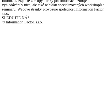
informací. Najdete zde tipy a triky pro informační zdroje a
vyhledávání v nich, ale také nabídku specializovaných workshopů a
seminářů. Webové stránky provozuje společnost Information Factor
s.r.o.
SLEDUJTE NÁS
© Information Factor, s.r.o.