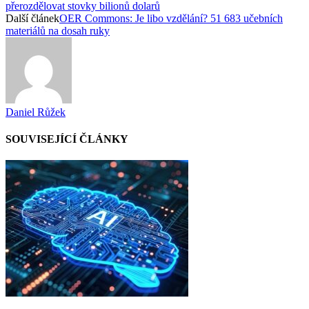
přerozdělovat stovky bilionů dolarů
Další článek
OER Commons: Je libo vzdělání? 51 683 učebních
materiálů na dosah ruky
Daniel Růžek
SOUVISEJÍCÍ ČLÁNKY