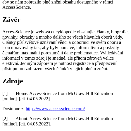
aby se nám zobrazilo plné znění obsahu dostupného v rámci
AccessScience.
Závěr
AccessScience je webová encyklopedie obsahující články, biografie,
novinky, obrázky a mnoho dalšího ze všech hlavních oborů vědy.
Články píší světově uznávaní vědci a odborníci ve svém oboru a
jsou upravovány tak, aby byly poutavé, informativní a poskytly
čtenářům maximální porozumění dané problematice. Vyhledávání
informací v tomto zdroji je snadné, ale přitom zároveň velice
elektivní. Jediným záporem je nutnost registrace a předplacení
přístupu pro zobrazení všech článků v jejich plném znění.
Zdroje
[1] Home. AccessScience from McGraw-Hill Education
[online]. [cit. 04.05.2022].
Dostupné z:
https://www.accessscience.com/
[2] About. AccessScience from McGraw-Hill Education
[online]. [cit. 04.05.2022].