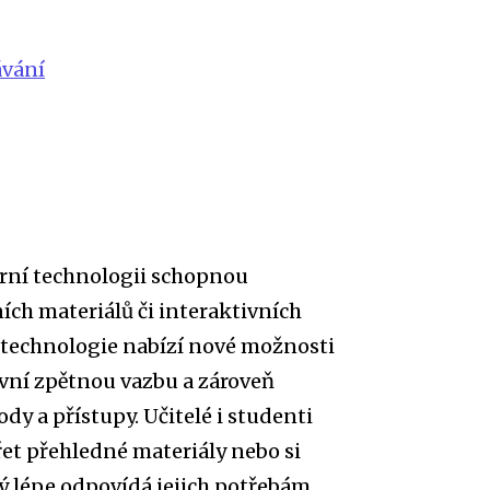
ávání
rní technologii schopnou
ích materiálů či interaktivních
to technologie nabízí nové možnosti
ivní zpětnou vazbu a zároveň
y a přístupy. Učitelé i studenti
řet přehledné materiály nebo si
rý lépe odpovídá jejich potřebám.