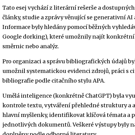
Tato esej vychází z literární rešerše a dostupnýc
články, studie a zprávy věnující se generativní AI 
Informace byly hledány pomocí běžných vyhledáva
Google dorking), které umožnily najít konkrétn
směrnic nebo analýz.
Pro organizaci a správu bibliografických údajů byl
umožnil systematickou evidenci zdrojů, práci s c
bibliografie podle citačního stylu APA.
Umělá inteligence (konkrétně ChatGPT) byla využ
kontrole textu, vytváření přehledné struktury a 
hlavní myšlenky, identifikovat klíčová témata a 
jednotlivých dokumentů. Veškeré výstupy byly n
doplněny podle odborné literatury.