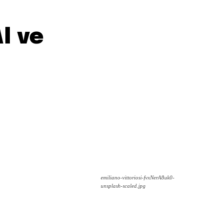
I ve
emiliano-vittoriosi-fvxNerA8uk0-
unsplash-scaled.jpg