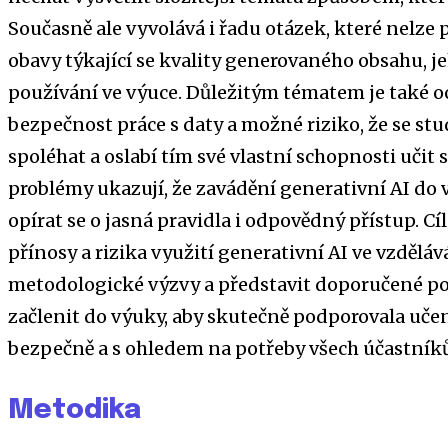
Současně ale vyvolává i řadu otázek, které nelze 
obavy týkající se kvality generovaného obsahu, 
používání ve výuce. Důležitým tématem je také o
bezpečnost práce s daty a možné riziko, že se stu
spoléhat a oslabí tím své vlastní schopnosti učit 
problémy ukazují, že zavádění generativní AI do
opírat se o jasná pravidla i odpovědný přístup. Cí
přínosy a rizika využití generativní AI ve vzděláv
metodologické výzvy a představit doporučené pos
začlenit do výuky, aby skutečně podporovala učen
bezpečně a s ohledem na potřeby všech účastníků
Metodika