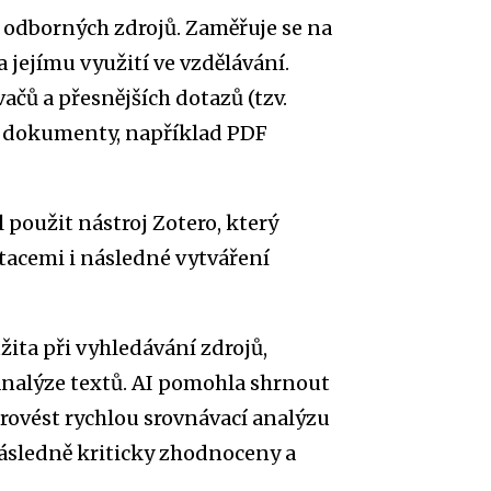
h odborných zdrojů. Zaměřuje se na
a jejímu využití ve vzdělávání.
čů a přesnějších dotazů (tzv.
í dokumenty, například PDF
 použit nástroj Zotero, který
itacemi i následné vytváření
ita při vyhledávání zdrojů,
analýze textů. AI pomohla shrnout
provést rychlou srovnávací analýzu
ásledně kriticky zhodnoceny a