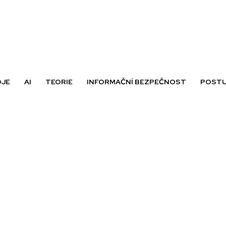
OJE
AI
TEORIE
INFORMAČNÍ BEZPEČNOST
POSTU