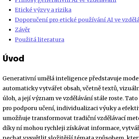
Etické výzvy a rizika
Doporučení pro etické používání AI ve vzděl
Závěr
Použitá literatura
Úvod
Generativní umělá inteligence představuje mode
automaticky vytvářet obsah, včetně textů, vizuáln
úloh, a její význam ve vzdělávání stále roste. Ta
pro podporu učení, individualizaci výuky a efekt
umožňuje transformovat tradiční vzdělávací metod
díky ní mohou rychleji získávat informace, vytvá
nechat vysvětlit složitější témata způsobem, kte