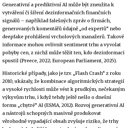
Generativní a prediktivní AI může být zneužita k
vytváření či šíření dezinformačních finančních
signálů – například falešných zpráv o firmách,
generovaných komentářů údajně „od expertů“ nebo
deepfake prohlášení vrcholových manažerů. Takové
informace mohou ovlivnit sentiment trhu a vyvolat
pohyby cen, z nichž může těžit ten, kdo dezinformaci
spustil (Preece, 2022; European Parliament, 2025).
Historické případy, jako je tzv. „Flash Crash“ z roku
2010, ukázaly, že kombinace algoritmických strategií
a vysoké rychlosti může vést k prudkým, nečekaným
výkyvům trhu, i když tehdy ještě nešlo o dnešní
formu „chytré“ AI (ESMA, 2012). Rozvoj generativní AI
a nástrojů schopných masivně produkovat
věrohodně vypadající obsah zvyšuje riziko, že trhy