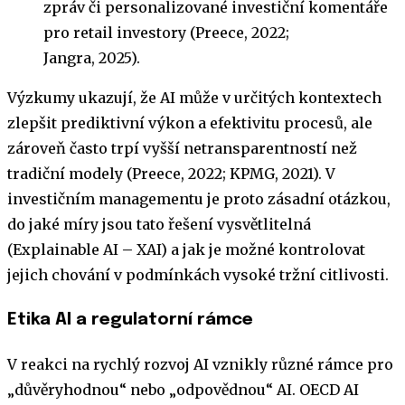
zpráv či personalizované investiční komentáře
pro retail investory (Preece, 2022;
Jangra, 2025).
Výzkumy ukazují, že AI může v určitých kontextech
zlepšit prediktivní výkon a efektivitu procesů, ale
zároveň často trpí vyšší netransparentností než
tradiční modely (Preece, 2022; KPMG, 2021). V
investičním managementu je proto zásadní otázkou,
do jaké míry jsou tato řešení vysvětlitelná
(Explainable AI – XAI) a jak je možné kontrolovat
jejich chování v podmínkách vysoké tržní citlivosti.
Etika AI a regulatorní rámce
V reakci na rychlý rozvoj AI vznikly různé rámce pro
„důvěryhodnou“ nebo „odpovědnou“ AI. OECD AI