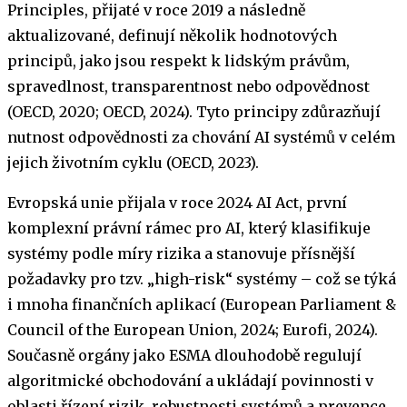
Principles, přijaté v roce 2019 a následně
aktualizované, definují několik hodnotových
principů, jako jsou respekt k lidským právům,
spravedlnost, transparentnost nebo odpovědnost
(OECD, 2020; OECD, 2024). Tyto principy zdůrazňují
nutnost odpovědnosti za chování AI systémů v celém
jejich životním cyklu (OECD, 2023).
Evropská unie přijala v roce 2024 AI Act, první
komplexní právní rámec pro AI, který klasifikuje
systémy podle míry rizika a stanovuje přísnější
požadavky pro tzv. „high-risk“ systémy – což se týká
i mnoha finančních aplikací (European Parliament &
Council of the European Union, 2024; Eurofi, 2024).
Současně orgány jako ESMA dlouhodobě regulují
algoritmické obchodování a ukládají povinnosti v
oblasti řízení rizik, robustnosti systémů a prevence