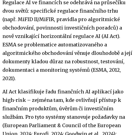
Regulace AI ve financích se odehrává na průsečíku
dvou světů: specifické regulace finančního trhu
(např. MiFID II/MiFIR, pravidla pro algoritmické
obchodování, povinnosti investičních poradců) a
nově vznikající horizontální regulace AI (AI Act).
ESMA se problematice automatizovaného a
algoritmického obchodování věnuje dlouhodobě a její
dokumenty kladou důraz na robustnost, testování,
dokumentaci a monitoring systémů (ESMA, 2012,
2021).
AI Act klasifikuje řadu finančních AI aplikací jako
high-risk – zejména tam, kde ovlivňují přístup k
finančním produktům, úvěrům či investičním
službám. Pro tyto systémy stanovuje požadavky na
(European Parliament & Council of the European
Union, 2024; Eurofi, 2024; Goodwin et al., 2024):