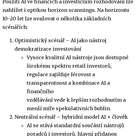
Použití AI ve financích a investičním rozhodování lze
nahlížet i optikou horizon scanningu. Na horizontu
10–20 let lze uvažovat o několika základních
scénářích:
Optimistický scénář – AI jako nástroj
demokratizace investování
Vysoce kvalitní AI nástroje jsou dostupné
širokému spektru retail investorů,
regulace zajišťuje férovost a
transparentnost a kombinace AI a
finančního
vzdělávání vede k lepším rozhodnutím a
menší míře spekulativních bublin.
Neutrální scénář – hybridní model AI + člověk
AI se stává standardní součástí nástrojů
poradců i investorů, hlavní přidanou