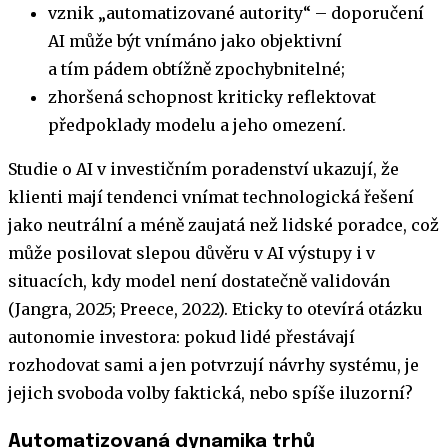
vznik „automatizované autority“ – doporučení
AI může být vnímáno jako objektivní
a tím pádem obtížně zpochybnitelné;
zhoršená schopnost kriticky reflektovat
předpoklady modelu a jeho omezení.
Studie o AI v investičním poradenství ukazují, že
klienti mají tendenci vnímat technologická řešení
jako neutrální a méně zaujatá než lidské poradce, což
může posilovat slepou důvěru v AI výstupy i v
situacích, kdy model není dostatečně validován
(Jangra, 2025; Preece, 2022). Eticky to otevírá otázku
autonomie investora: pokud lidé přestávají
rozhodovat sami a jen potvrzují návrhy systému, je
jejich svoboda volby faktická, nebo spíše iluzorní?
Automatizovaná dynamika trhů