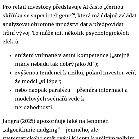
Pro retail investory představuje AI často „černou
skříňku se superinteligencí“, která má údajně zvládat
analyzovat ohromné množství dat a předpovídat
tržní vývoj. To může mít několik psychologických
efektů:
snížení vnímané vlastní kompetence („stejně
nikdy nebudu tak dobrý jako AI“);
zvýšenou tendenci k riziku, pokud investor věří,
že model „ví lépe“;
nebo naopak paralýzu – přemíra informací a
modelových scénářů vede k
nerozhodnosti.
Jangra (2025) upozorňuje také na fenomén
„algorithmic nudging“ – jemného, ale
systematického směrování klienta k určitým volbám