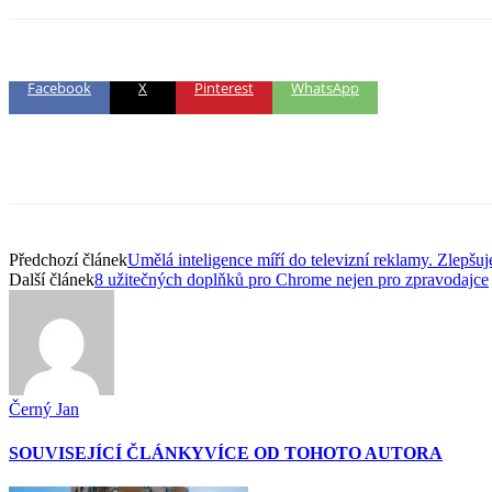
Facebook
X
Pinterest
WhatsApp
Předchozí článek
Umělá inteligence míří do televizní reklamy. Zlepšuj
Další článek
8 užitečných doplňků pro Chrome nejen pro zpravodajce
Černý Jan
SOUVISEJÍCÍ ČLÁNKY
VÍCE OD TOHOTO AUTORA