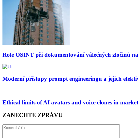
Role OSINT při dokumentování válečných zločinů na
Moderní přístupy prompt engineeringu a jejich efekti
Ethical limits of AI avatars and voice clones in marke
ZANECHTE ZPRÁVU