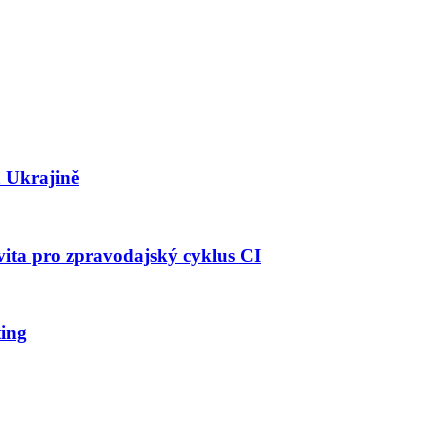
 Ukrajině
vita pro zpravodajský cyklus CI
ting