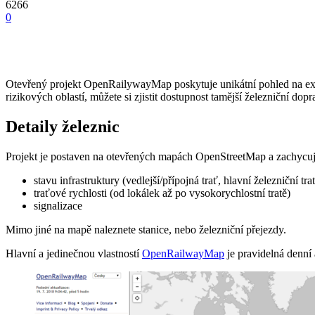
6266
0
Otevřený projekt OpenRailywayMap poskytuje unikátní pohled na existuj
rizikových oblastí, můžete si zjistit dostupnost tamější železniční dopra
Detaily železnic
Projekt je postaven na otevřených mapách OpenStreetMap a zachycuje s
stavu infrastruktury (vedlejší/přípojná trať, hlavní železniční tr
traťové rychlosti (od lokálek až po vysokorychlostní tratě)
signalizace
Mimo jiné na mapě naleznete stanice, nebo železniční přejezdy.
Hlavní a jedinečnou vlastností
OpenRailwayMap
je pravidelná denní 