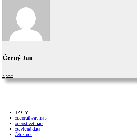
Černý Jan
+ posts
TAGY
openrailwaymap
openstreetmap
otevřená data
železnice