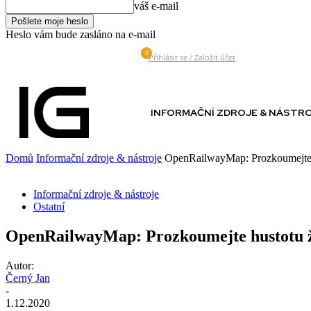
váš e-mail
Heslo vám bude zasláno na e-mail
0
Saturday, August 8, 2026
Přihlásit se / Založit účet
INFORMAČNÍ ZDROJE & NÁSTR
Domů
Informační zdroje & nástroje
OpenRailwayMap: Prozkoumejte h
Informační zdroje & nástroje
Ostatní
OpenRailwayMap: Prozkoumejte hustotu že
Autor:
Černý Jan
-
1.12.2020