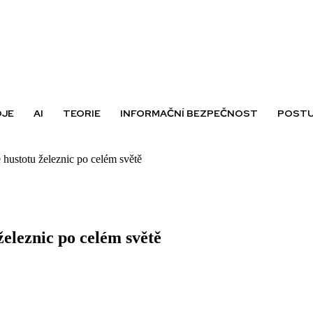
OJE
AI
TEORIE
INFORMAČNÍ BEZPEČNOST
POSTU
ustotu železnic po celém světě
leznic po celém světě