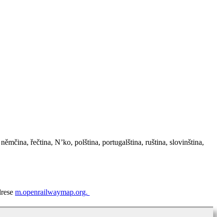
 němčina, řečtina, N’ko, polština, portugalština, ruština, slovinština,
drese
m.openrailwaymap.org.