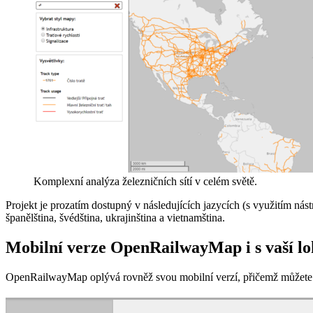
Komplexní analýza železničních sítí v celém světě.
Projekt je prozatím dostupný v následujících jazycích (s využitím nás
španělština, švédština, ukrajinština a vietnamština.
Mobilní verze OpenRailwayMap i s vaší lo
OpenRailwayMap oplývá rovněž svou mobilní verzí, přičemž můžete ji 