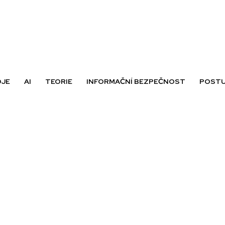
OJE
AI
TEORIE
INFORMAČNÍ BEZPEČNOST
POSTU