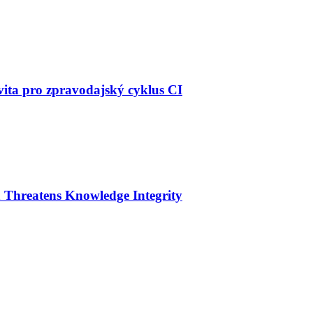
vita pro zpravodajský cyklus CI
 Threatens Knowledge Integrity