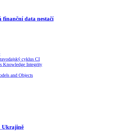
 finanční data nestačí
ě
pravodajský cyklus CI
s Knowledge Integrity
odels and Objects
 Ukrajině