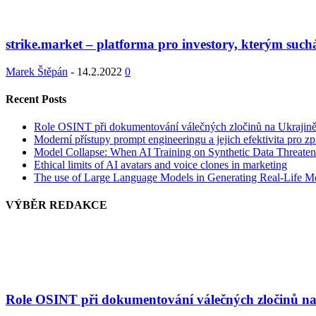
strike.market – platforma pro investory, kterým suchá
Marek Štěpán
-
14.2.2022
0
Recent Posts
Role OSINT při dokumentování válečných zločinů na Ukrajin
Moderní přístupy prompt engineeringu a jejich efektivita pro z
Model Collapse: When AI Training on Synthetic Data Threaten
Ethical limits of AI avatars and voice clones in marketing
The use of Large Language Models in Generating Real-Life M
VÝBĚR REDAKCE
Role OSINT při dokumentování válečných zločinů na