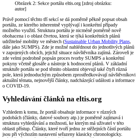
Obrázek 2: Sekce portálu eltis.org [zdroj obrázku:
autor]
Právě pomocí těchto tří sekcí se dá poměrně pěkně popsat obsah
portálu, ze kterého inherentně vyplývají i konkrétní případy
možného využití. Struktura portálu je nicméně poměrně nově
obohacena i o oblast čtvrtou, která se týká konkrétních plánů
udržitelné mobility ve městech (
Sustainable Urban Mobility Plans
,
dále jako SUMPS). Zde je možné nahlédnout do jednotlivých plánů
v zapojených obcích, jejichž situace návštěvníka zajímá. Zároveň je
zde velmi podrobně popsán proces tvorby SUMPS a konkrétní
pokyny včetně glosáře a nástroje k hodnocení plánů. V základní
struktuře portálu se pod těmito oblastmi objevují také čtyři různá
pole, která jednoduchým způsobem zprostředkovávají návštěvníkovi
aktuální témata, nejnovější články, nadcházející události a informace
o COVID-19.
Vyhledávání článků na eltis.org
Vzhledem k tomu, že portál obsahuje informace v různých
podobách (články, datové soubory atp.) je poměrně zajímavá i
struktura vyhledávání a možnosti, ke kterým má uživatel v této
oblasti přístup. Články, které tvoří jednu ze stěžejních částí portálu
jsou při výchozím nastavení seřazeny klasicky chronologicky.