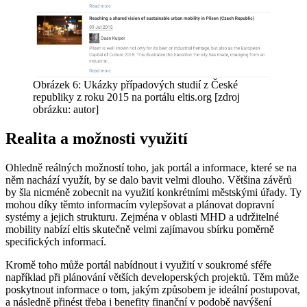
Obrázek 6: Ukázky případových studií z České
republiky z roku 2015 na portálu eltis.org [zdroj
obrázku: autor]
Realita a možnosti využití
Ohledně reálných možností toho, jak portál a informace, které se na
něm nachází využít, by se dalo bavit velmi dlouho. Většina závěrů
by šla nicméně zobecnit na využití konkrétními městskými úřady. Ty
mohou díky těmto informacím vylepšovat a plánovat dopravní
systémy a jejich strukturu. Zejména v oblasti MHD a udržitelné
mobility nabízí eltis skutečně velmi zajímavou sbírku poměrně
specifických informací.
Kromě toho může portál nabídnout i využití v soukromé sféře
například při plánování větších developerských projektů. Těm může
poskytnout informace o tom, jakým způsobem je ideální postupovat,
a následně přinést třeba i benefity finanční v podobě navýšení