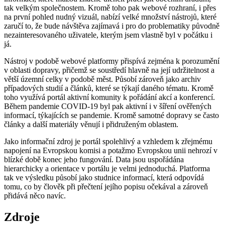
tak velkým společnostem. Kromě toho pak webové rozhraní, i přes
na první pohled nudný vizuál, nabízí velké množství nástrojů, které
zaručí to, že bude návštěva zajímavá i pro do problematiky původně
nezainteresovaného uživatele, kterým jsem vlastně byl v počátku i
já.
Nástroj v podobě webové platformy přispívá zejména k porozumění
v oblasti dopravy, přičemž se soustředí hlavně na její udržitelnost a
větší územní celky v podobě měst. Působí zároveň jako archiv
případových studií a článků, které se týkají daného tématu. Kromě
toho využívá portál aktivní komunity k pořádání akcí a konferencí.
Během pandemie COVID-19 byl pak aktivní i v šíření ověřených
informací, týkajících se pandemie. Kromě samotné dopravy se často
články a další materiály věnují i přidruženým oblastem.
Jako informační zdroj je portál spolehlivý a vzhledem k zřejmému
napojení na Evropskou komisi a potažmo Evropskou unii nehrozí v
blízké době konec jeho fungování. Data jsou uspořádána
hierarchicky a orientace v portálu je velmi jednoduchá. Platforma
tak ve výsledku působí jako studnice informací, která odpovídá
tomu, co by člověk při přečtení jejího popisu očekával a zároveň
přidává něco navíc.
Zdroje