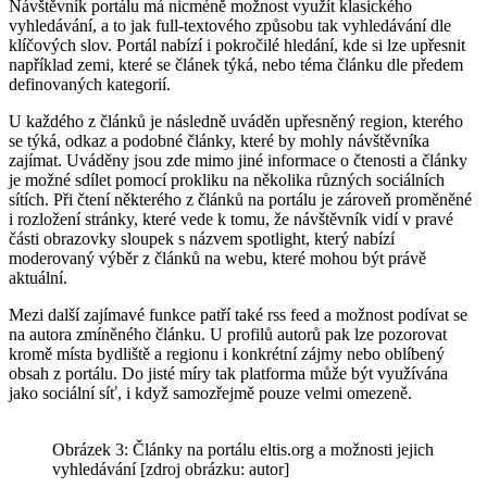
Návštěvník portálu má nicméně možnost využít klasického
vyhledávání, a to jak full-textového způsobu tak vyhledávání dle
klíčových slov. Portál nabízí i pokročilé hledání, kde si lze upřesnit
například zemi, které se článek týká, nebo téma článku dle předem
definovaných kategorií.
U každého z článků je následně uváděn upřesněný region, kterého
se týká, odkaz a podobné články, které by mohly návštěvníka
zajímat. Uváděny jsou zde mimo jiné informace o čtenosti a články
je možné sdílet pomocí prokliku na několika různých sociálních
sítích. Při čtení některého z článků na portálu je zároveň proměněné
i rozložení stránky, které vede k tomu, že návštěvník vidí v pravé
části obrazovky sloupek s názvem spotlight, který nabízí
moderovaný výběr z článků na webu, které mohou být právě
aktuální.
Mezi další zajímavé funkce patří také rss feed a možnost podívat se
na autora zmíněného článku. U profilů autorů pak lze pozorovat
kromě místa bydliště a regionu i konkrétní zájmy nebo oblíbený
obsah z portálu. Do jisté míry tak platforma může být využívána
jako sociální síť, i když samozřejmě pouze velmi omezeně.
Obrázek 3: Články na portálu eltis.org a možnosti jejich
vyhledávání [zdroj obrázku: autor]