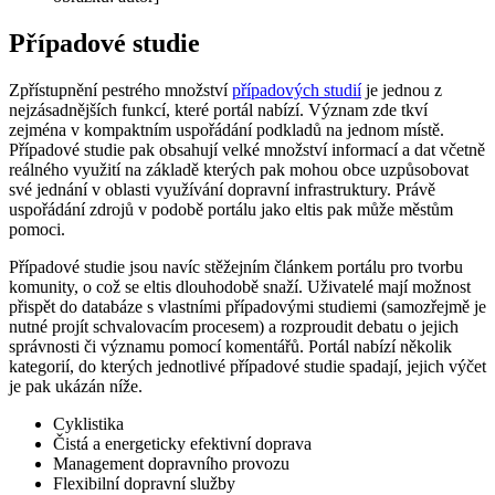
Případové studie
Zpřístupnění pestrého množství
případových studií
je jednou z
nejzásadnějších funkcí, které portál nabízí. Význam zde tkví
zejména v kompaktním uspořádání podkladů na jednom místě.
Případové studie pak obsahují velké množství informací a dat včetně
reálného využití na základě kterých pak mohou obce uzpůsobovat
své jednání v oblasti využívání dopravní infrastruktury. Právě
uspořádání zdrojů v podobě portálu jako eltis pak může městům
pomoci.
Případové studie jsou navíc stěžejním článkem portálu pro tvorbu
komunity, o což se eltis dlouhodobě snaží. Uživatelé mají možnost
přispět do databáze s vlastními případovými studiemi (samozřejmě je
nutné projít schvalovacím procesem) a rozproudit debatu o jejich
správnosti či významu pomocí komentářů. Portál nabízí několik
kategorií, do kterých jednotlivé případové studie spadají, jejich výčet
je pak ukázán níže.
Cyklistika
Čistá a energeticky efektivní doprava
Management dopravního provozu
Flexibilní dopravní služby