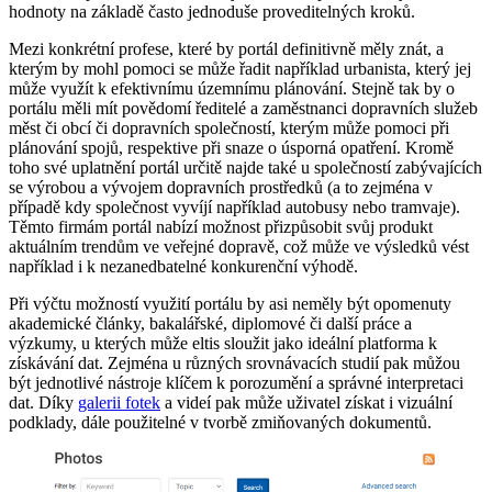
hodnoty na základě často jednoduše proveditelných kroků.
Mezi konkrétní profese, které by portál definitivně měly znát, a
kterým by mohl pomoci se může řadit například urbanista, který jej
může využít k efektivnímu územnímu plánování. Stejně tak by o
portálu měli mít povědomí ředitelé a zaměstnanci dopravních služeb
měst či obcí či dopravních společností, kterým může pomoci při
plánování spojů, respektive při snaze o úsporná opatření. Kromě
toho své uplatnění portál určitě najde také u společností zabývajících
se výrobou a vývojem dopravních prostředků (a to zejména v
případě kdy společnost vyvíjí například autobusy nebo tramvaje).
Těmto firmám portál nabízí možnost přizpůsobit svůj produkt
aktuálním trendům ve veřejné dopravě, což může ve výsledků vést
například i k nezanedbatelné konkurenční výhodě.
Při výčtu možností využití portálu by asi neměly být opomenuty
akademické články, bakalářské, diplomové či další práce a
výzkumy, u kterých může eltis sloužit jako ideální platforma k
získávání dat. Zejména u různých srovnávacích studií pak můžou
být jednotlivé nástroje klíčem k porozumění a správné interpretaci
dat. Díky
galerii fotek
a videí pak může uživatel získat i vizuální
podklady, dále použitelné v tvorbě zmiňovaných dokumentů.