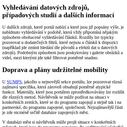
Vyhledávání datových zdrojů,
případových studií a dalších informací
U dalších zdrojů, které portál nabízí a které jsou již popsány výše, je
nabídnuto vyhledávání v podobě, která vždy připomíná nějakým
způsobem obohacené vyhledávání článků. Rozdíly lze typicky
pozorovat u dodatečných filtrů, které nejsou u článků k dispozici
(například jde zmínit hledání dle původů a efektů dat u datových
zdrojů). Podobným způsobem jsou poskytovány i galerie obrázků a
videí, mezi kterými jde také filtrovat poměrně snadno.
Doprava a plány udržitelné mobility
U
SUMPS
, jakožto u nejnovější sekce portálu, lze pozorovat různá
zajímavá specifika, která zároveň obsahují poměrně atypické
funkce. Materiály, které jsou portálem zprostředkovávány lze rozlišit
dle různých metod. Návštěvník se může podívat na situaci v
konkrétních zemích, které se do programu zapojují a stejně tak i na
partnerské, do programu zapojené, společnosti. Nejzajímavější části
je zde nicméně určitě databáze zapojených měst.
V databázi měst si návštěvník může projít situace v konkrétních