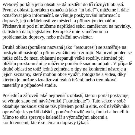
Webový portál a jeho obsah se dá rozdělit do tří různých oblastí.
První z oblastí (portálem označená jako “in brief”), můžeme ji dále
označovat jako informační, se věnuje poskytování informací o
dopravě, její udržitelnosti ve městech a příbuzným tématům.
Představit si pod ní můžeme například sekci zaměřenou na novinky,
statistická data, legislativu Evropské unie zaměřenou na
problematiku dopravy, nebo měsíční newsletter.
Druhá oblast (portálem nazvaná jako “resources”) se zaměřuje na
poskytnutí nástrojů a přímo využitelných zdrojů. Na první pohled se
může zdát, že mezi oblastmi nepanují velké rozdíly, nicméně při
bližším prozkoumání je můžeme poměrně snadno odhalit. V případě
druhé oblasti se totiž jedná zejména o tipy na konkrétní nástroje a
jejich seznamy, které mohou obce využít, fotografie a videa, díky
kterým je možné vizualizovat reálná řešení, nebo tréninkové
materiály a případové studie.
Poslední a zároveň také nejmenší z oblastí, kterou portál poskytuje,
se věnuje zapojení návštěvníků (“participate”). Tato sekce v sobě
obsahuje možnost stát se tzv. přítelem portálu eltis, což návštěvníka
opravňuje k využití dalších, poměrně rozličných, funkcí a benefitů.
Mimo to eltis spravuje kalendář s význačnými akcemi a
konferencemi, které se tématu dopravy týkají.