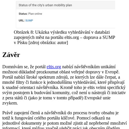
Obrázek 8: Ukázka výsledku vyhledávání v databázi
zapojených měst na portálu eltis.org – doprava a SUMP
v Písku [zdroj obrázku: autor]
Závěr
Domnívám se, že portál
eltis.org
nabízí návštěvníkům unikátní
možnost důkladně prozkoumat oblast veřejné dopravy v Evropě.
Portál nabízí široké spektrum zdrojů, ze kterých lze dále čerpat, a
mnohé filtry či funkce k jednoduššímu vyhledávání, které přispívají
k snadné orientaci návštěvníka. Kromě toho je eltis velmi specifický
svým postojem k budování komunity, což není u nástrojů či iniciativ
z pera států či (jako je tomu v tomto případě) Evropské unie
zvykem.
Právě zapojení členů a návštěvníků do procesu tvorby obsahu je
totiž k fungování celého portálu klíčové. Pomocí odkazů na
jednotlivé dokumenty je potom možné zjistit až nepřeberné množství
informací, které můžou značně ulehčit práci jak obecním úřadům,