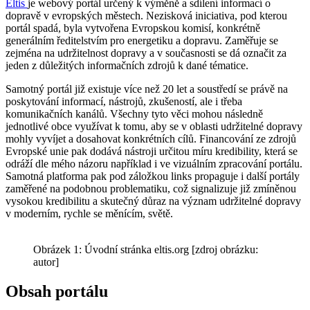
Eltis
je webový portál určený k výměně a sdílení informací o
dopravě v evropských městech. Nezisková iniciativa, pod kterou
portál spadá, byla vytvořena Evropskou komisí, konkrétně
generálním ředitelstvím pro energetiku a dopravu. Zaměřuje se
zejména na udržitelnost dopravy a v současnosti se dá označit za
jeden z důležitých informačních zdrojů k dané tématice.
Samotný portál již existuje více než 20 let a soustředí se právě na
poskytování informací, nástrojů, zkušeností, ale i třeba
komunikačních kanálů. Všechny tyto věci mohou následně
jednotlivé obce využívat k tomu, aby se v oblasti udržitelné dopravy
mohly vyvíjet a dosahovat konkrétních cílů. Financování ze zdrojů
Evropské unie pak dodává nástroji určitou míru kredibility, která se
odráží dle mého názoru například i ve vizuálním zpracování portálu.
Samotná platforma pak pod záložkou links propaguje i další portály
zaměřené na podobnou problematiku, což signalizuje již zmíněnou
vysokou kredibilitu a skutečný důraz na význam udržitelné dopravy
v moderním, rychle se měnícím, světě.
Obrázek 1: Úvodní stránka eltis.org [zdroj obrázku:
autor]
Obsah portálu