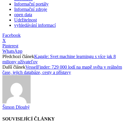
Informační portály
Informační zdroje
open data
Udržitelnost
vyhledávání informací
Facebook
X
Pinterest
WhatsApp
Předchozí článek
Kaggle: Svet machine learningu s více jak 8
miliony užívateľov
Další článek
VesselFinder: 729 000 lodí na mapě světa v reálném
čase, jejich databáze, cesty a přístavy
Šimon Dlouhý
SOUVISEJÍCÍ ČLÁNKY