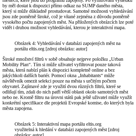
městech, které jsou do programu zapojeny. Po vyfiltrování výsledků
by měl dostat k dispozici přímo odkaz na SUMP daného města,
který si může důkladně prostudovat. Samotné možnosti vyhledávání
jsou zde poměrně široké, což je vítané zejména z důvodu poměrně
vysokého počtu zapojených měst. Na přiložených obrázcích lze poté
vidět i druhou možnost vyhledávání, kterou je interaktivní mapa.
Obrázek 4: Vyhledávání v databázi zapojených měst na
portálu eltis.org [zdroj obrázku: autor]
Široké množství filtrů v sobě obsahuje nejprve položku „Urban
Mobility Plan“. Tím si může uživatel vyfiltrovat pouze taková
města, která nabízí plán k dispozici kompletně online a bez
jakýchkoli dalších bariér. Pomocí okna „Inhabitants“ může
návštěvník omezit selekci pouze na města s určitým počtem
obyvatel. Zajímavé zde je využití dvou různých filtrů, které se
odlišují tím, zdali do nich patří větší oblasti okolo samotných měst
nebo ne. Kromě filtru na úrovni států pak ještě uživatel může využít
konkrétní specifikace dle projektů Evropské komise, do kterých byla
města zapojena.
Obrázek 5: Interaktivní mapa portálu eltis.org
využitelná k hledání v databázi zapojených měst [zdroj
obrázku: autor]