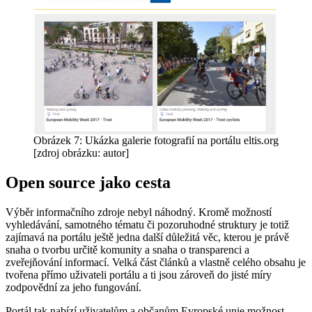
Obrázek 7: Ukázka galerie fotografií na portálu eltis.org
[zdroj obrázku: autor]
Open source jako cesta
Výběr informačního zdroje nebyl náhodný. Kromě možností
vyhledávání, samotného tématu či pozoruhodné struktury je totiž
zajímavá na portálu ještě jedna další důležitá věc, kterou je právě
snaha o tvorbu určitě komunity a snaha o transparenci a
zveřejňování informací. Velká část článků a vlastně celého obsahu je
tvořena přímo uživateli portálu a ti jsou zároveň do jisté míry
zodpovědní za jeho fungování.
Portál tak nabízí uživatelům a občanům Evropské unie možnost