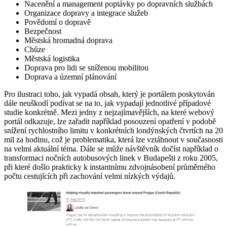
Nacenění a management poptávky po dopravních službách
Organizace dopravy a integrace služeb
Povědomí o dopravě
Bezpečnost
Městská hromadná doprava
Chůze
Městská logistika
Doprava pro lidi se sníženou mobilitou
Doprava a územní plánování
Pro ilustraci toho, jak vypadá obsah, který je portálem poskytován
dále neuškodí podívat se na to, jak vypadají jednotlivé případové
studie konkrétně. Mezi jedny z nejzajímavějších, na které webový
portál odkazuje, lze zařadit například posouzení opatření v podobě
snížení rychlostního limitu v konkrétních londýnských čtvrtích na 20
mil za hodinu, což je problematika, která lze vztáhnout v současnosti
na velmi aktuální téma. Dále se může návštěvník dočíst například o
transformaci nočních autobusových linek v Budapešti z roku 2005,
při které došlo prakticky k instantnímu zdvojnásobení průměrného
počtu cestujících při zachování velmi nízkých výdajů.