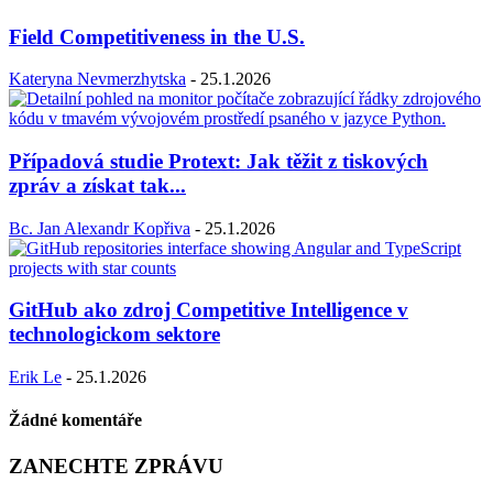
Field Competitiveness in the U.S.
Kateryna Nevmerzhytska
-
25.1.2026
Případová studie Protext: Jak těžit z tiskových
zpráv a získat tak...
Bc. Jan Alexandr Kopřiva
-
25.1.2026
GitHub ako zdroj Competitive Intelligence v
technologickom sektore
Erik Le
-
25.1.2026
Žádné komentáře
ZANECHTE ZPRÁVU