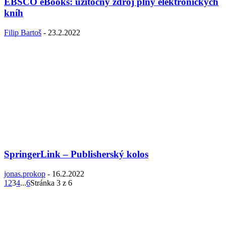
EBSCO eBooks: užitočný zdroj plný elektronických
kníh
Filip Bartoš
-
23.2.2022
SpringerLink – Publisherský kolos
jonas.prokop
-
16.2.2022
1
2
3
4
...
6
Stránka 3 z 6