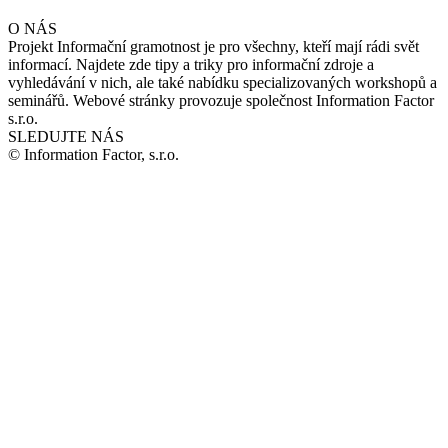
O NÁS
Projekt Informační gramotnost je pro všechny, kteří mají rádi svět
informací. Najdete zde tipy a triky pro informační zdroje a
vyhledávání v nich, ale také nabídku specializovaných workshopů a
seminářů. Webové stránky provozuje společnost Information Factor
s.r.o.
SLEDUJTE NÁS
© Information Factor, s.r.o.