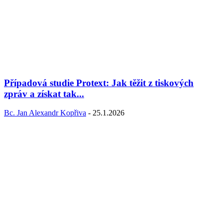
Případová studie Protext: Jak těžit z tiskových
zpráv a získat tak...
Bc. Jan Alexandr Kopřiva
-
25.1.2026