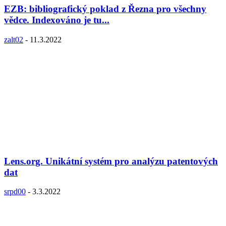
EZB: bibliografický poklad z Řezna pro všechny
vědce. Indexováno je tu...
zalt02
-
11.3.2022
Lens.org. Unikátní systém pro analýzu patentových
dat
srpd00
-
3.3.2022