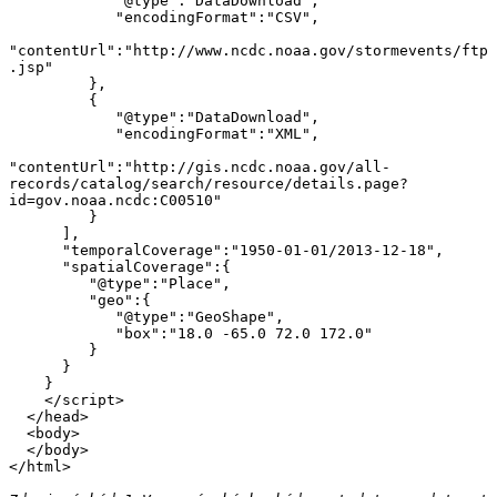
            "@type":"DataDownload",

            "encodingFormat":"CSV",

"contentUrl":"http://www.ncdc.noaa.gov/stormevents/ftp
.jsp"

         },

         {

            "@type":"DataDownload",

            "encodingFormat":"XML",

"contentUrl":"http://gis.ncdc.noaa.gov/all-
records/catalog/search/resource/details.page?
id=gov.noaa.ncdc:C00510"

         }

      ],

      "temporalCoverage":"1950-01-01/2013-12-18",

      "spatialCoverage":{

         "@type":"Place",

         "geo":{

            "@type":"GeoShape",

            "box":"18.0 -65.0 72.0 172.0"

         }

      }

    }

    </script>

  </head>

  <body>

  </body>
