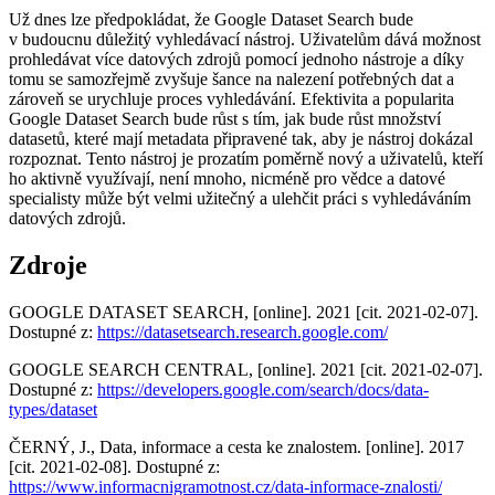
Už dnes lze předpokládat, že Google Dataset Search bude
v budoucnu důležitý vyhledávací nástroj. Uživatelům dává možnost
prohledávat více datových zdrojů pomocí jednoho nástroje a díky
tomu se samozřejmě zvyšuje šance na nalezení potřebných dat a
zároveň se urychluje proces vyhledávání. Efektivita a popularita
Google Dataset Search bude růst s tím, jak bude růst množství
datasetů, které mají metadata připravené tak, aby je nástroj dokázal
rozpoznat. Tento nástroj je prozatím poměrně nový a uživatelů, kteří
ho aktivně využívají, není mnoho, nicméně pro vědce a datové
specialisty může být velmi užitečný a ulehčit práci s vyhledáváním
datových zdrojů.
Zdroje
GOOGLE DATASET SEARCH, [online]. 2021 [cit. 2021-02-07].
Dostupné z:
https://datasetsearch.research.google.com/
GOOGLE SEARCH CENTRAL, [online]. 2021 [cit. 2021-02-07].
Dostupné z:
https://developers.google.com/search/docs/data-
types/dataset
ČERNÝ, J., Data, informace a cesta ke znalostem. [online]. 2017
[cit. 2021-02-08]. Dostupné z:
https://www.informacnigramotnost.cz/data-informace-znalosti/