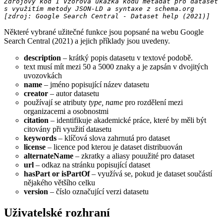
Zdrojový kód 1 Vzorová ukázka kódu metadat pro dataset 
s využitím metody JSON-LD a syntaxe z schema.org 
[zdroj: Google Search Central - Dataset help (2021)]
Některé vybrané užitečné funkce jsou popsané na webu Google
Search Central (2021) a jejich příklady jsou uvedeny.
description
– krátký popis datasetu v textové podobě.
text musí mít mezi 50 a 5000 znaky a je zapsán v dvojitých
uvozovkách
name
– jméno popisující název datasetu
creator
– autor datasetu
používají se atributy
type, name
pro rozdělení mezi
organizacemi a osobnostmi
citation
– identifikuje akademické práce, které by měli být
citovány při využití datasetu
keywords
– klíčová slova zahrnutá pro dataset
license
– licence pod kterou je dataset distribuován
alternateName
– zkratky a aliasy pouužité pro dataset
url
– odkaz na stránku popisující dataset
hasPart or isPartOf
– využívá se, pokud je dataset součástí
nějakého většího celku
version
– číslo označující verzi datasetu
Uživatelské rozhraní