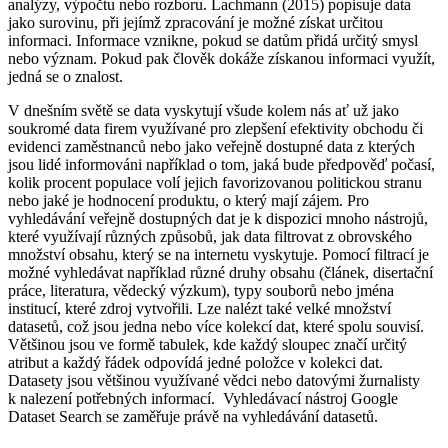
analýzy, výpočtu nebo rozboru. Lachmann (2015) popisuje data
jako surovinu, při jejímž zpracování je možné získat určitou
informaci. Informace vznikne, pokud se datům přidá určitý smysl
nebo význam. Pokud pak člověk dokáže získanou informaci využít,
jedná se o znalost.
V dnešním světě se data vyskytují všude kolem nás ať už jako
soukromé data firem využívané pro zlepšení efektivity obchodu či
evidenci zaměstnanců nebo jako veřejně dostupné data z kterých
jsou lidé informováni například o tom, jaká bude předpověď počasí,
kolik procent populace volí jejich favorizovanou politickou stranu
nebo jaké je hodnocení produktu, o který mají zájem. Pro
vyhledávání veřejně dostupných dat je k dispozici mnoho nástrojů,
které využívají různých způsobů, jak data filtrovat z obrovského
množství obsahu, který se na internetu vyskytuje. Pomocí filtrací je
možné vyhledávat například různé druhy obsahu (článek, disertační
práce, literatura, vědecký výzkum), typy souborů nebo jména
institucí, které zdroj vytvořili. Lze nalézt také velké množství
datasetů, což jsou jedna nebo více kolekcí dat, které spolu souvisí.
Většinou jsou ve formě tabulek, kde každý sloupec značí určitý
atribut a každý řádek odpovídá jedné položce v kolekci dat.
Datasety jsou většinou využívané vědci nebo datovými žurnalisty
k nalezení potřebných informací. Vyhledávací nástroj Google
Dataset Search se zaměřuje právě na vyhledávání datasetů.