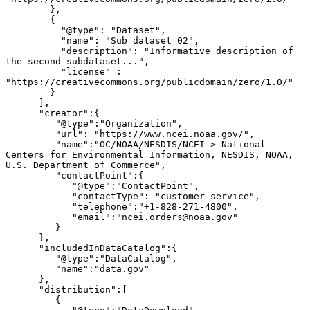
        },

        {

          "@type": "Dataset",

          "name": "Sub dataset 02",

          "description": "Informative description of 
the second subdataset...",

          "license" : 
"https://creativecommons.org/publicdomain/zero/1.0/"

        }

      ],

      "creator":{

         "@type":"Organization",

         "url": "https://www.ncei.noaa.gov/",

         "name":"OC/NOAA/NESDIS/NCEI > National 
Centers for Environmental Information, NESDIS, NOAA, 
U.S. Department of Commerce",

         "contactPoint":{

            "@type":"ContactPoint",

            "contactType": "customer service",

            "telephone":"+1-828-271-4800",

            "email":"ncei.orders@noaa.gov"

         }

      },

      "includedInDataCatalog":{

         "@type":"DataCatalog",

         "name":"data.gov"

      },

      "distribution":[

         {
