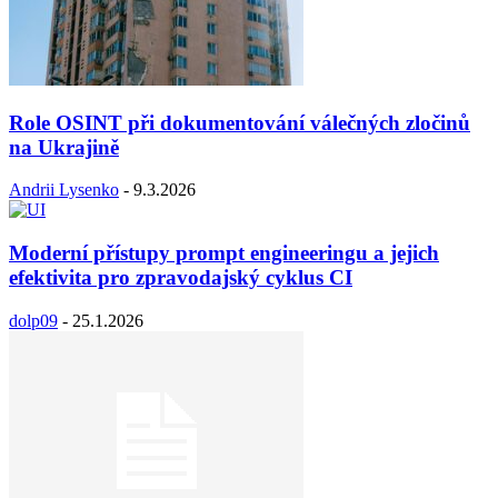
Role OSINT při dokumentování válečných zločinů
na Ukrajině
Andrii Lysenko
-
9.3.2026
Moderní přístupy prompt engineeringu a jejich
efektivita pro zpravodajský cyklus CI
dolp09
-
25.1.2026