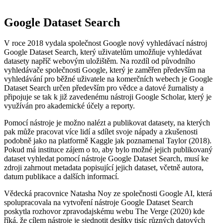
Google Dataset Search
V roce 2018 vydala společnost Google nový vyhledávací nástroj
Google Dataset Search, který uživatelům umožňuje vyhledávat
datasety napříč webovým uložištěm. Na rozdíl od původního
vyhledávače společnosti Google, který je zaměřen především na
vyhledávání pro běžné uživatele na komerčních webech je Google
Dataset Search určen především pro vědce a datové žurnalisty a
připojuje se tak k již zavedenému nástroji Google Scholar, který je
využíván pro akademické účely a reporty.
Pomocí nástroje je možno nalézt a publikovat datasety, na kterých
pak může pracovat více lidí a sdílet svoje nápady a zkušenosti
podobně jako na platformě Kaggle jak poznamenal Taylor (2018).
Pokud má instituce zájem o to, aby bylo možné jejich publikovaný
dataset vyhledat pomocí nástroje Google Dataset Search, musí ke
zdroji zahrnout metadata popisující jejich dataset, včetně autora,
datum publikace a dalších informací.
Vědecká pracovnice Natasha Noy ze společnosti Google AI, která
spolupracovala na vytvoření nástroje Google Dataset Search
poskytla rozhovor zpravodajskému webu The Verge (2020) kde
říká, že cílem nástroje je sjednotit desítky tisíc různých datových