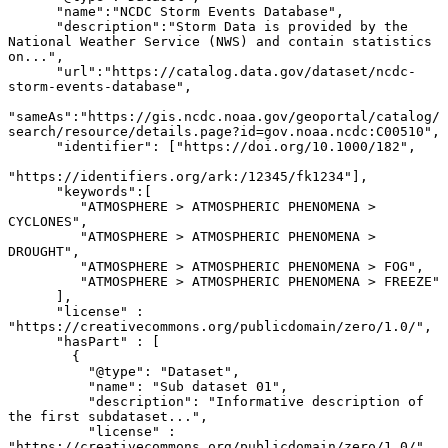
      "name":"NCDC Storm Events Database",

      "description":"Storm Data is provided by the 
National Weather Service (NWS) and contain statistics 
on...",

      "url":"https://catalog.data.gov/dataset/ncdc-
storm-events-database",

"sameAs":"https://gis.ncdc.noaa.gov/geoportal/catalog/
search/resource/details.page?id=gov.noaa.ncdc:C00510",

      "identifier": ["https://doi.org/10.1000/182",

"https://identifiers.org/ark:/12345/fk1234"],

      "keywords":[

         "ATMOSPHERE > ATMOSPHERIC PHENOMENA > 
CYCLONES",

         "ATMOSPHERE > ATMOSPHERIC PHENOMENA > 
DROUGHT",

         "ATMOSPHERE > ATMOSPHERIC PHENOMENA > FOG",

         "ATMOSPHERE > ATMOSPHERIC PHENOMENA > FREEZE"

      ],

      "license" : 
"https://creativecommons.org/publicdomain/zero/1.0/",

      "hasPart" : [

        {

          "@type": "Dataset",

          "name": "Sub dataset 01",

          "description": "Informative description of 
the first subdataset...",

          "license" : 
"https://creativecommons.org/publicdomain/zero/1.0/"
