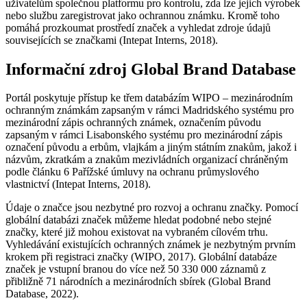
uživatelům společnou platformu pro kontrolu, zda lze jejich výrobek
nebo službu zaregistrovat jako ochrannou známku. Kromě toho
pomáhá prozkoumat prostředí značek a vyhledat zdroje údajů
souvisejících se značkami (Intepat Interns, 2018).
Informační zdroj Global Brand Database
Portál poskytuje přístup ke třem databázím WIPO – mezinárodním
ochranným známkám zapsaným v rámci Madridského systému pro
mezinárodní zápis ochranných známek, označením původu
zapsaným v rámci Lisabonského systému pro mezinárodní zápis
označení původu a erbům, vlajkám a jiným státním znakům, jakož i
názvům, zkratkám a znakům mezivládních organizací chráněným
podle článku 6 Pařížské úmluvy na ochranu průmyslového
vlastnictví (Intepat Interns, 2018).
Údaje o značce jsou nezbytné pro rozvoj a ochranu značky. Pomocí
globální databázi značek můžeme hledat podobné nebo stejné
značky, které již mohou existovat na vybraném cílovém trhu.
Vyhledávání existujících ochranných známek je nezbytným prvním
krokem při registraci značky (WIPO, 2017). Globální databáze
značek je vstupní branou do více než 50 330 000 záznamů z
přibližně 71 národních a mezinárodních sbírek (Global Brand
Database, 2022).