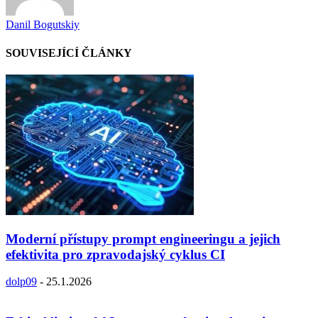
Danil Bogutskiy
SOUVISEJÍCÍ ČLÁNKY
Moderní přístupy prompt engineeringu a jejich
efektivita pro zpravodajský cyklus CI
dolp09
-
25.1.2026