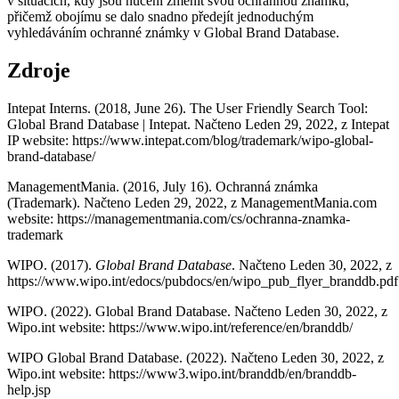
v situacích, kdy jsou nuceni změnit svou ochrannou známku,
přičemž obojímu se dalo snadno předejít jednoduchým
vyhledáváním ochranné známky v Global Brand Database.
Zdroje
Intepat Interns. (2018, June 26). The User Friendly Search Tool:
Global Brand Database | Intepat. Načteno Leden 29, 2022, z Intepat
IP website: https://www.intepat.com/blog/trademark/wipo-global-
brand-database/
ManagementMania. (2016, July 16). Ochranná známka
(Trademark). Načteno Leden 29, 2022, z ManagementMania.com
website: https://managementmania.com/cs/ochranna-znamka-
trademark
WIPO. (2017).
Global Brand Database
. Načteno Leden 30, 2022, z
https://www.wipo.int/edocs/pubdocs/en/wipo_pub_flyer_branddb.pdf
WIPO. (2022). Global Brand Database. Načteno Leden 30, 2022, z
Wipo.int website: https://www.wipo.int/reference/en/branddb/
WIPO Global Brand Database. (2022). Načteno Leden 30, 2022, z
Wipo.int website: https://www3.wipo.int/branddb/en/branddb-
help.jsp