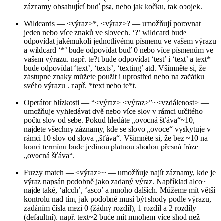
záznamy obsahující buď psa, nebo jak kočku, tak obojek.
Wildcards — <výraz>*, <výraz>? — umožňují porovnat
jeden nebo více znaků ve slovech. ‘?’ wildcard bude
odpovídat jakémukoli jednotlivému písmenu ve vašem výrazu
a wildcard ‘*’ bude odpovídat buď 0 nebo více písmenům ve
vašem výrazu. např. te?t bude odpovídat ‘test’ i ‘text’ a text*
bude odpovídat ‘text’, ‘texts’, ‘texting’ atd. Všimněte si, že
zástupné znaky můžete použít i uprostřed nebo na začátku
svého výrazu . např. *text nebo te*t.
Operátor blízkosti — “<výraz> <výraz>”~<vzdálenost> —
umožňuje vyhledávat dvě nebo více slov v rámci určitého
počtu slov od sebe. Pokud hledáte „ovocná šťáva“~10,
najdete všechny záznamy, kde se slovo „ovoce“ vyskytuje v
rámci 10 slov od slova „šťáva“. Všimněte si, že bez ~10 na
konci termínu bude jedinou platnou shodou přesná fráze
„ovocná šťáva“.
Fuzzy match — <výraz>~ — umožňuje najít záznamy, kde je
výraz napsán podobně jako zadaný výraz. Například alco~
najde také, ‘alcoh’, ‘asco’ a mnoho dalších. Můžeme mít větší
kontrolu nad tím, jak podobné musí být shody podle výrazu,
zadáním čísla mezi 0 (žádný rozdíl), 1 rozdíl a 2 rozdíly
(defaultní). např. text~2 bude mít mnohem více shod než