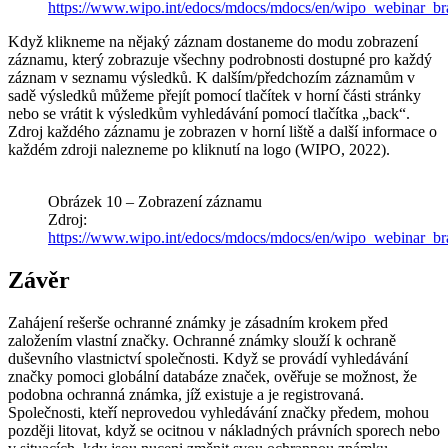
https://www.wipo.int/edocs/mdocs/mdocs/en/wipo_webinar
Když klikneme na nějaký záznam dostaneme do modu zobrazení
záznamu, který zobrazuje všechny podrobnosti dostupné pro každý
záznam v seznamu výsledků. K dalším/předchozím záznamům v
sadě výsledků můžeme přejít pomocí tlačítek v horní části stránky
nebo se vrátit k výsledkům vyhledávání pomocí tlačítka „back“.
Zdroj každého záznamu je zobrazen v horní liště a další informace o
každém zdroji nalezneme po kliknutí na logo (WIPO, 2022).
Obrázek 10 – Zobrazení záznamu
Zdroj:
https://www.wipo.int/edocs/mdocs/mdocs/en/wipo_webinar
Závěr
Zahájení rešerše ochranné známky je zásadním krokem před
založením vlastní značky. Ochranné známky slouží k ochraně
duševního vlastnictví společnosti. Když se provádí vyhledávání
značky pomoci globální databáze značek, ověřuje se možnost, že
podobna ochranná známka, jíž existuje a je registrovaná.
Společnosti, kteří neprovedou vyhledávání značky předem, mohou
později litovat, když se ocitnou v nákladných právních sporech nebo