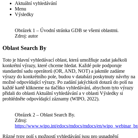
Aktuální vyhledávání
Menu
Výsledky
Obrázek 1 – Úvodní stránka GDB se všemi oblastmi.
Zdroj: autor
Oblast Search By
Toto je hlavní vyhledávací oblast, která umožňuje zadat jakékoli
konkrétní výrazy, které chceme hledat. Každé pole podporuje
standardní sadu operátorů (OR, AND, NOT) a jakmile zadáme
výrazy do konkrétního pole, budou v databázi poskytnuty návrhy na
možné odpovídající výrazy. Po zadání jakýchkoli dotazů do polí na
každé kartě klikneme na tlačítko vyhledávání, abychom tyto výrazy
přidali do oblasti Aktuální vyhledávání a v oblasti Výsledky si
prohlédněte odpovídající záznamy (WIPO, 2022).
Obrázek 2 – Oblast Search By.
Zdroj:
https://www.wipo.int/edocs/mdocs/mdocs/en/wipo_webinar
Různé typy polí s možností vyhledávání jsou pro usnadnění