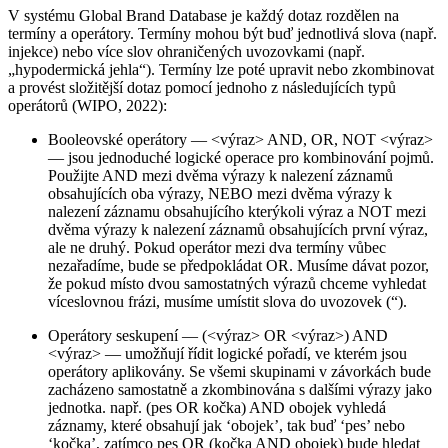
V systému Global Brand Database je každý dotaz rozdělen na
termíny a operátory. Termíny mohou být buď jednotlivá slova (např.
injekce) nebo více slov ohraničených uvozovkami (např.
„hypodermická jehla“). Termíny lze poté upravit nebo zkombinovat
a provést složitější dotaz pomocí jednoho z následujících typů
operátorů (WIPO, 2022):
Booleovské operátory — <výraz> AND, OR, NOT <výraz>
— jsou jednoduché logické operace pro kombinování pojmů.
Použijte AND mezi dvěma výrazy k nalezení záznamů
obsahujících oba výrazy, NEBO mezi dvěma výrazy k
nalezení záznamu obsahujícího kterýkoli výraz a NOT mezi
dvěma výrazy k nalezení záznamů obsahujících první výraz,
ale ne druhý. Pokud operátor mezi dva termíny vůbec
nezařadíme, bude se předpokládat OR. Musíme dávat pozor,
že pokud místo dvou samostatných výrazů chceme vyhledat
víceslovnou frázi, musíme umístit slova do uvozovek (“).
Operátory seskupení — (<výraz> OR <výraz>) AND
<výraz> — umožňují řídit logické pořadí, ve kterém jsou
operátory aplikovány. Se všemi skupinami v závorkách bude
zacházeno samostatně a zkombinována s dalšími výrazy jako
jednotka. např. (pes OR kočka) AND obojek vyhledá
záznamy, které obsahují jak ‘obojek’, tak buď ‘pes’ nebo
‘kočka’, zatímco pes OR (kočka AND obojek) bude hledat