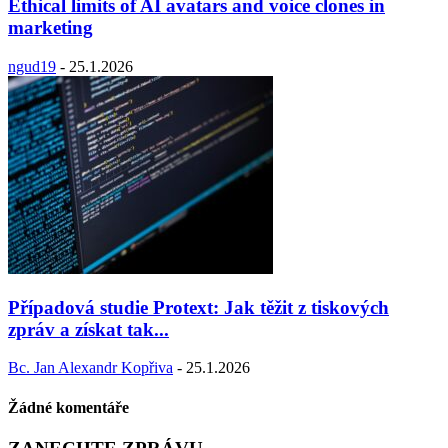
Ethical limits of AI avatars and voice clones in
marketing
ngud19
-
25.1.2026
Případová studie Protext: Jak těžit z tiskových
zpráv a získat tak...
Bc. Jan Alexandr Kopřiva
-
25.1.2026
Žádné komentáře