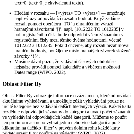
text~0. (text~0 je ekvivalentní textu).
Hledání v rozsahu — [<výraz> TO <výraz>] — umožnuje
najít výrazy odpovídající rozsahu hodnot. Když zadáme
rozsah pomocí operátoru ‘TO’ a ohraničením výrazů
hranatými závorkami ‘[]’. např. [1012222 TO 1012235] v
poli registračního čísla bude odpovídat všem záznamům s
registračními čísly mezi těmito dvěma hodnotami, včetně
1012222 a 1012235. Pokud chceme, aby rozsah nezahrnoval
hraniční hodnoty, použijeme místo hranatých závorek složené
závorky ‘{}’.
Musíme dávat pozor, že zadávání časových období se
nejsnáze provádí pomocí kalendáře a výběrem možnosti
Dates range (WIPO, 2022).
Oblast Filter By
Oblast Filter By zobrazuje informace o záznamech, které odpovídají
aktuálnímu vyhledávání, a umožňuje zúžit vyhledávání pouze na
určité kategorie bez zadávání dalších hledaných výrazů. Každá karta
rozděluje odpovídající záznamy do kategorií a uvádí počet záznamů
ve vyhledávání odpovídajících každé kategorii. Můžeme to použít
jen pro informaci nebo vybrat jednu nebo více kategorií a poté
kliknutím na tlačítko ‘filter’ v pravém dolním rohu každé karty
přidat/upravit filtry použité na výsledky (WIPO, 2022).