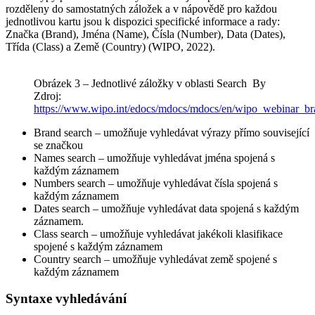
rozděleny do samostatných záložek a v nápovědě pro každou
jednotlivou kartu jsou k dispozici specifické informace a rady:
Značka (Brand), Jména (Name), Čísla (Number), Data (Dates),
Třída (Class) a Země (Country) (WIPO, 2022).
Obrázek 3 – Jednotlivé záložky v oblasti Search By
Zdroj:
https://www.wipo.int/edocs/mdocs/mdocs/en/wipo_webinar
Brand search – umožňuje vyhledávat výrazy přímo související
se značkou
Names search – umožňuje vyhledávat jména spojená s
každým záznamem
Numbers search – umožňuje vyhledávat čísla spojená s
každým záznamem
Dates search – umožňuje vyhledávat data spojená s každým
záznamem.
Class search – umožňuje vyhledávat jakékoli klasifikace
spojené s každým záznamem
Country search – umožňuje vyhledávat země spojené s
každým záznamem
Syntaxe vyhledávání