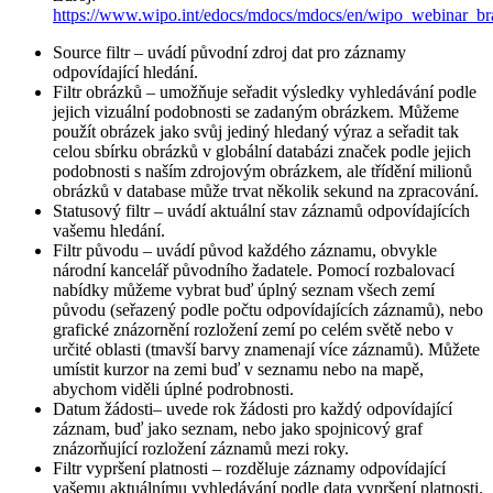
https://www.wipo.int/edocs/mdocs/mdocs/en/wipo_webinar
Source filtr – uvádí původní zdroj dat pro záznamy
odpovídající hledání.
Filtr obrázků – umožňuje seřadit výsledky vyhledávání podle
jejich vizuální podobnosti se zadaným obrázkem. Můžeme
použít obrázek jako svůj jediný hledaný výraz a seřadit tak
celou sbírku obrázků v globální databázi značek podle jejich
podobnosti s naším zdrojovým obrázkem, ale třídění milionů
obrázků v database může trvat několik sekund na zpracování.
Statusový filtr – uvádí aktuální stav záznamů odpovídajících
vašemu hledání.
Filtr původu – uvádí původ každého záznamu, obvykle
národní kancelář původního žadatele. Pomocí rozbalovací
nabídky můžeme vybrat buď úplný seznam všech zemí
původu (seřazený podle počtu odpovídajících záznamů), nebo
grafické znázornění rozložení zemí po celém světě nebo v
určité oblasti (tmavší barvy znamenají více záznamů). Můžete
umístit kurzor na zemi buď v seznamu nebo na mapě,
abychom viděli úplné podrobnosti.
Datum žádosti– uvede rok žádosti pro každý odpovídající
záznam, buď jako seznam, nebo jako spojnicový graf
znázorňující rozložení záznamů mezi roky.
Filtr vypršení platnosti – rozděluje záznamy odpovídající
vašemu aktuálnímu vyhledávání podle data vypršení platnosti.