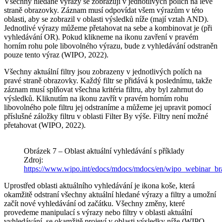
Všechny hledané výrazy se zobrazují v jednotlivých polích na levé
straně obrazovky. Záznam musí odpovídat všem výrazům v této
oblasti, aby se zobrazil v oblasti výsledků níže (mají vztah AND).
Jednotlivé výrazy můžeme přetahovat na sebe a kombinovat je (při
vyhledávání OR). Pokud klikneme na ikonu zavření v pravém
horním rohu pole libovolného výrazu, bude z vyhledávání odstraněn
pouze tento výraz (WIPO, 2022).
Všechny aktuální filtry jsou zobrazeny v jednotlivých polích na
pravé straně obrazovky. Každý filtr se přidává k poslednímu, takže
záznam musí splňovat všechna kritéria filtru, aby byl zahrnut do
výsledků. Kliknutím na ikonu zavřít v pravém horním rohu
libovolného pole filtru jej odstraníme a můžeme jej upravit pomocí
příslušné záložky filtru v oblasti Filter By výše. Filtry není možné
přetahovat (WIPO, 2022).
Obrázek 7 – Oblast aktuální vyhledávání s příklady
Zdroj:
https://www.wipo.int/edocs/mdocs/mdocs/en/wipo_webina
Uprostřed oblasti aktuálního vyhledávání je ikona koše, která
okamžitě odstraní všechny aktuální hledané výrazy a filtry a umožní
začít nové vyhledávání od začátku. Všechny změny, které
provedeme manipulací s výrazy nebo filtry v oblasti aktuální
vyhledávání, se okamžitě projeví v oblasti výsledky níže (WIPO,