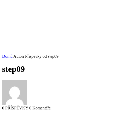
Domů
Autoři
Přispěvky od step09
step09
0 PŘÍSPĚVKY
0 Komentáře