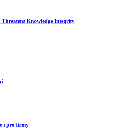
 Threatens Knowledge Integrity
ní
 i pro firmy