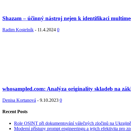
Shazam – účinný nástroj nejen k identifikaci multim
Radim Kostelník
-
11.4.2024
0
whosampled.com: Analýza originality skladeb na zák
Denisa Kortanová
-
9.10.2023
0
Recent Posts
Role OSINT při dokumentování válečných zločinů na Ukrajin
Moderní přístupy prompt engineeringu a jejich efektivita pro z