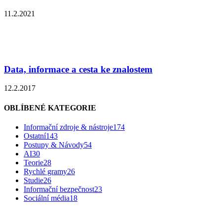
11.2.2021
Data, informace a cesta ke znalostem
12.2.2017
OBLÍBENÉ KATEGORIE
Informační zdroje & nástroje
174
Ostatní
143
Postupy & Návody
54
AI
30
Teorie
28
Rychlé gramy
26
Studie
26
Informační bezpečnost
23
Sociální média
18