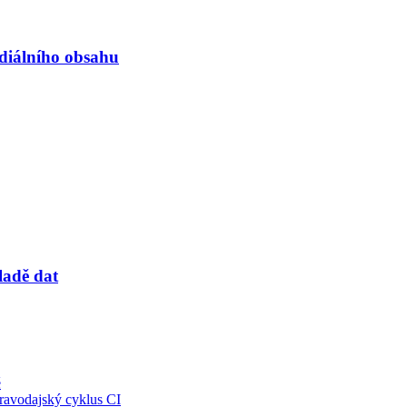
ediálního obsahu
ladě dat
ě
pravodajský cyklus CI