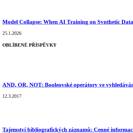
Model Collapse: When AI Training on Synthetic Data
25.1.2026
OBLÍBENÉ PŘÍSPĚVKY
AND, OR, NOT: Booleovské operátory ve vyhledává
12.3.2017
Tajemství bibliografických záznamů: Cenné informace