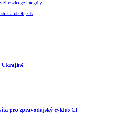
s Knowledge Integrity
odels and Objects
 Ukrajině
vita pro zpravodajský cyklus CI