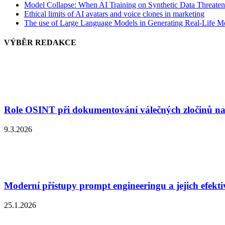
Model Collapse: When AI Training on Synthetic Data Threaten
Ethical limits of AI avatars and voice clones in marketing
The use of Large Language Models in Generating Real-Life M
VÝBĚR REDAKCE
Role OSINT při dokumentování válečných zločinů na
9.3.2026
Moderní přístupy prompt engineeringu a jejich efekti
25.1.2026