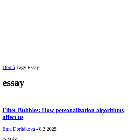
Domů
Tagy
Essay
essay
Filter Bubbles: How personalization algorithms
affect us
Ema Dorňáková
-
8.3.2025