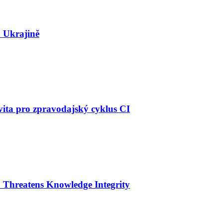
 Ukrajině
vita pro zpravodajský cyklus CI
 Threatens Knowledge Integrity