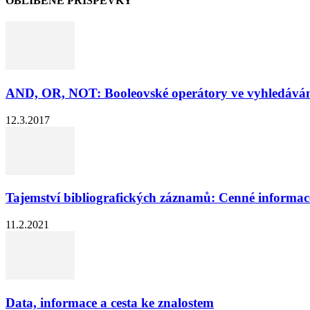
OBLÍBENÉ PŘÍSPĚVKY
AND, OR, NOT: Booleovské operátory ve vyhledává
12.3.2017
Tajemství bibliografických záznamů: Cenné informace
11.2.2021
Data, informace a cesta ke znalostem