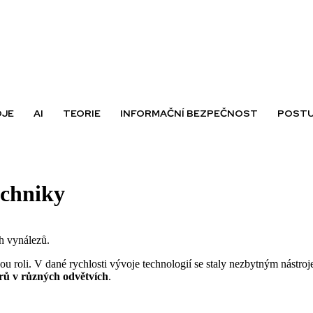
OJE
AI
TEORIE
INFORMAČNÍ BEZPEČNOST
POSTU
echniky
ch vynálezů.
u roli. V dané rychlosti vývoje technologií se staly nezbytným nástro
rů v různých odvětvích
.