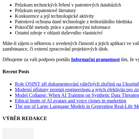
Průzkum technických řešení v patentových databázích
Průzkum nepatentové literatury
Konkurence a její technologické aktivity
Patentová ochrana dané technologie z teritoriálního hlediska
Pokročilé metody práce s patentovými informace
Ostatní zdroje v oblasti duševního vlastnictví
Máte-li zájem o některou z uvedených činností a jejich aplikaci ve vaš
zaměstnance, či externí zpracování projektových úloh.
Děkujeme za vaši podporu portálu
Informační gramotnost
tím, že v
Recent Posts
Role OSINT při dokumentování válečných zločinů na Ukrajin
Moderní přístupy prompt engineeringu a jejich efektivita pro z
Model Collapse: When AI Training on Synthetic Data Threaten
Ethical limits of AI avatars and voice clones in marketing
The use of Large Language Models in Generating Real-Life M
VÝBĚR REDAKCE