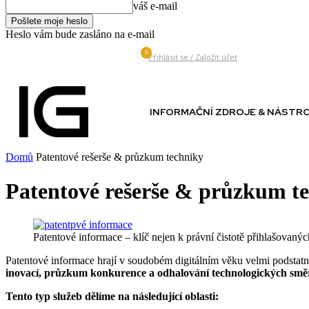
váš e-mail
Heslo vám bude zasláno na e-mail
0
Thursday, August 6, 2026
Přihlásit se / Založit účet
INFORMAČNÍ ZDROJE & NÁSTR
Domů
Patentové rešerše & průzkum techniky
Patentové rešerše & průzkum t
Patentové informace – klíč nejen k právní čistotě přihlašovaný
Patentové informace hrají v soudobém digitálním věku velmi podstatno
inovací, průzkum konkurence a odhalování technologických smě
Tento typ služeb dělíme na následující oblasti: